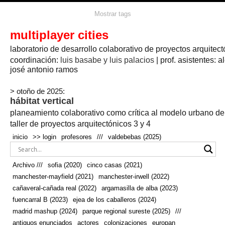
agua
agricultura
Mostrar tags
#propuestas
agricultura circular
aire
aislamiento
arboles
amapolas
arquitectura
arquitectura flexible
multiplayer cities
arquitectura textil
arte
axonometría
artesanía
artistas
badajoz
bicicletas
laboratorio de desarrollo colaborativo de proyectos arquitect
biodiversidad
biorrefinería
biotecnología
bloque lineal
cañada
bodega
botánica
caminos
camping
campo
coordinación:
bosque
luis basabe y luis palacios
| prof. asistentes: a
real
josé antonio ramos
cañaveral
canal
caravanas
casapatio
casas flotantes
castilla-la-mancha
cinco casas
.
ceramica
cincocasas
ciudad
> otoño de 2025:
comic
real
cocina
colaboración
colores
combinatoria
comunidad
hábitat vertical
conexiones
autonoma
conectar
confinamiento
contaminacion
cultivo
cooperativa
crecimiento
deporte
planeamiento colaborativo como crítica al modelo urbano d
cueva
cultivos
don
ecosistema
embalse
quijote
ejea de los caballeros
energías
taller de proyectos arquitectónicos 3 y 4
enterrado
renovables
espacio social
espacio verde
especies
inicio
>> login
profesores
///
valdebebas (2025)
europan
estructura
fachada
fauna
excavado
extensivo
fernández del amo
flexibilidad
festival
fiesta
fotomontaje
Archivo ///
sofia (2020)
cinco casas (2021)
fuencarral b
gastronomía
geologia
geometrización curvas de
manchester-mayfield (2021)
manchester-irwell (2022)
habitat
hábitat
nivel
grúas
habitar
hotel
huesca
cañaveral-cañada real (2022)
argamasilla de alba (2023)
infraestructura
invernadero
jardin
inmigración
instalaciones
fuencarral B (2023)
ejea de los caballeros (2024)
laguna
lineal
madrid
madera
línea del tiempo
longitudinal
madrid mashup (2024)
parque regional sureste (2025)
///
manchester
mapeo
mayfield
marihuana
meditación
antiguos enunciados
actores
colonizaciones
europan