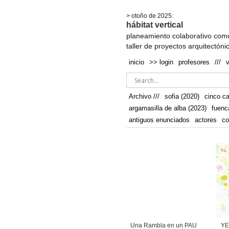
.
> otoño de 2025:
hábitat vertical
planeamiento colaborativo como
taller de proyectos arquitectóni
inicio
>> login
profesores
///
Archivo ///
sofia (2020)
cinco c
argamasilla de alba (2023)
fuenc
antiguos enunciados
actores
co
Una Rambla en un PAU
YE