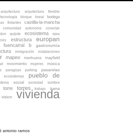
arquitectura
arquitectura flexible
bodega
otecnología
bloque lineal
castilla-la-mancha
as flotantes
comunidad autonoma
conectar
ecosistema
don quijote
ejea
europan
estructura
cies
fuencarral b
gastronomía
uctura
inmigración
instalaciones
r
mapeo
mayfield
marihuana
movimiento
música
ad
mujeres
pasarelas
s
paragüas
parking
pueblo de
s ecosistemas
social
istema
sociedad
sombra
torres
torre
trama
trabajo
vivienda
vision
osé antonio ramos