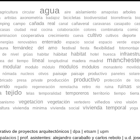
agua
aislamiento
arboles
agricultura circular
aire
amapolas
axonometría
bicicletas
a
artistas
badajoz
biodiversidad
biorrefinería
bi
cañada real
mping
campo
cañaveral
canal
caravanas
casapatio
cas
comic
ocasas
ciudad real
cocina
colaboración
colores
combinatoria
cultivo
cooperativa
crecimiento
deporte
aminacion
cueva
cultivos
enterrado
energías renovables
espacio social
espacio verde
espe
fernández del amo
flexibilidad
fauna
festival
fiesta
fotomontaje
habitat
infraestr
hábitat
s de nivel
grúas
habitar
hotel
huesca
mancheste
lineal
madrid
madera
nea del tiempo
longitudinal
modular
modulos
módulos
modulo
módulo
monasterio
movilid
paisaje
paisaje productivo
nómada
nucleos
olivos
paneles solare
productivo
producción
bricado
presa
private
protección de lo
ruinas
rrido
rio
regadío
regeneración
remolacha
retiro
ruina
s
tejido
a
temporeros
territorio
tierra
telas
temporalidad
tiempo
vegetacion
vegetación
banismo
viñedos
vino
visión
vertedero
vivienda temporal
vivienda minima
ltura
vivienda social
yoga
orativo de proyectos arquitectónicos |
dpa
|
etsam
|
upm
 palacios
| prof. asistentes: alejandro caraballo y carlos rebolo | u.d. j