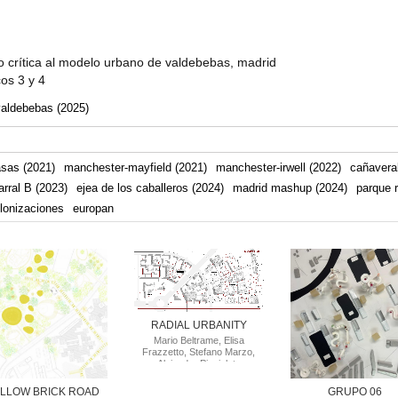
 crítica al modelo urbano de valdebebas, madrid
cos 3 y 4
valdebebas (2025)
asas (2021)
manchester-mayfield (2021)
manchester-irwell (2022)
cañaveral
arral B (2023)
ejea de los caballeros (2024)
madrid mashup (2024)
parque r
lonizaciones
europan
RADIAL URBANITY
Mario Beltrame, Elisa
Frazzetto, Stefano Marzo,
Alejandro Picciolato
LLOW BRICK ROAD
GRUPO 06