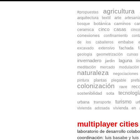
agricultura
#propuestas
arquitectura textil
arte
artesaní
botánica
caminos
ca
bosque
cinco casas
ceramica
cinc
conexiones
confinamiento
cont
embalse
de los caballeros
fachada
excavado
extensivo
geologia
geometrización curva
invernadero
laguna
jardin
lí
meditación
mercado
modulación
naturaleza
negociaciones
plantas
pintura
plegable
prefa
colonización
reco
rave
tecnologí
sostenibilidad
sota
turismo
urbana
ur
transporte
vivienda en a
vivienda adosada
multiplayer cities
laboratorio de desarrollo colab
coordinación:
luis basabe y luis