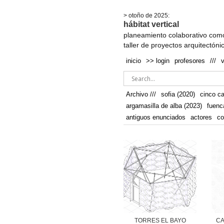
.
> otoño de 2025:
hábitat vertical
planeamiento colaborativo como
taller de proyectos arquitectóni
inicio
>> login
profesores
///
Archivo ///
sofia (2020)
cinco c
argamasilla de alba (2023)
fuenc
antiguos enunciados
actores
co
TORRES EL BAYO
CA