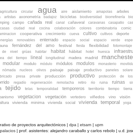
agua
aislamiento
arboles
agricultura circular
aire
amapolas
axonometría
bicicletas
a
artistas
badajoz
biodiversidad
biorrefinería
bi
cañada real
mping
campo
cañaveral
canal
caravanas
casapatio
cas
comic
ocasas
ciudad real
cocina
colaboración
colores
combinatoria
cultivo
cooperativa
crecimiento
deporte
aminacion
cueva
cultivos
enterrado
energías renovables
espacio social
espacio verde
espe
fernández del amo
flexibilidad
fauna
festival
fiesta
fotomontaje
habitat
infraestr
hábitat
s de nivel
grúas
habitar
hotel
huesca
mancheste
lineal
madrid
madera
nea del tiempo
longitudinal
modular
modulos
módulos
modulo
módulo
monasterio
movilid
paisaje
paisaje productivo
nómada
nucleos
olivos
paneles solare
productivo
producción
bricado
presa
private
protección de lo
ruinas
rrido
rio
regadío
regeneración
remolacha
retiro
ruina
s
tejido
a
temporeros
territorio
tierra
telas
temporalidad
tiempo
vegetacion
vegetación
banismo
viñedos
vino
visión
vertedero
vivienda temporal
vivienda minima
ltura
vivienda social
yoga
orativo de proyectos arquitectónicos |
dpa
|
etsam
|
upm
 palacios
| prof. asistentes: alejandro caraballo y carlos rebolo | u.d. j