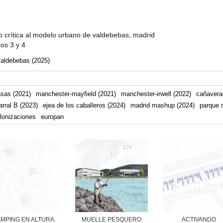
 crítica al modelo urbano de valdebebas, madrid
cos 3 y 4
valdebebas (2025)
asas (2021)
manchester-mayfield (2021)
manchester-irwell (2022)
cañaveral
arral B (2023)
ejea de los caballeros (2024)
madrid mashup (2024)
parque r
lonizaciones
europan
MPING EN ALTURA.
MUELLE PESQUERO
ACTIVANDO