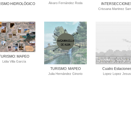
Álvaro Fernández Roda
ISMO HIDROLÓGICO
INTERSECCIONE
Crissana Martinez Sar
TURISMO: MAPEO
Lidia Villa García
TURISMO: MAPEO
Cuatro Estacione
Julia Hernández Ginorio
Lopez Lopez Jesus