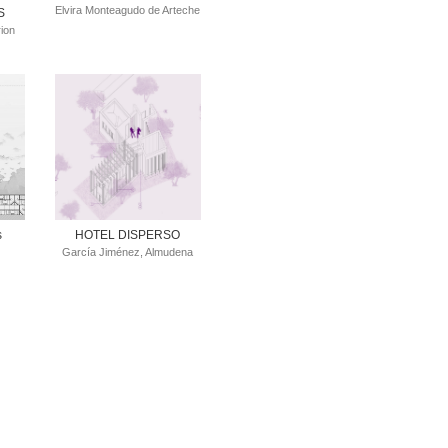
Elvira Monteagudo de Arteche
S
rion
s
HOTEL DISPERSO
García Jiménez, Almudena