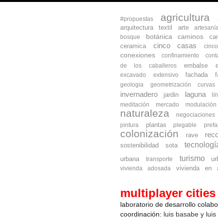
agricultura
#propuestas
arquitectura textil
arte
artesaní
botánica
caminos
ca
bosque
cinco casas
ceramica
cinc
conexiones
confinamiento
cont
embalse
de los caballeros
fachada
excavado
extensivo
geologia
geometrización curva
invernadero
laguna
jardin
lí
meditación
mercado
modulación
naturaleza
negociaciones
plantas
pintura
plegable
prefa
colonización
reco
rave
tecnologí
sostenibilidad
sota
turismo
urbana
ur
transporte
vivienda en a
vivienda adosada
multiplayer cities
laboratorio de desarrollo colab
coordinación:
luis basabe y luis