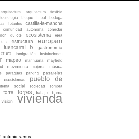
arquitectura
arquitectura flexible
bodega
otecnología
bloque lineal
castilla-la-mancha
as flotantes
comunidad autonoma
conectar
ecosistema
don quijote
ejea
europan
estructura
cies
fuencarral b
gastronomía
uctura
inmigración
instalaciones
r
mapeo
mayfield
marihuana
movimiento
música
ad
mujeres
pasarelas
s
paragüas
parking
pueblo de
s ecosistemas
social
istema
sociedad
sombra
torres
torre
trama
trabajo
vivienda
vision
osé antonio ramos