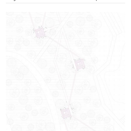
modular
módulos
modulo
mercado
modulación
módulo
modulos
movimiento
música
monasterio
movilidad
mujeres
naturaleza
paisaje
negociaciones
nómada
nucleos
olivos
paisaje productivo
pasarelas
paneles solares
paragüas
parking
producción
plantas
pintura
plegable
prefabricado
presa
private
pueblo de
productivo
protección de los ecosistemas
colonización
recorrido
rave
regadío
regeneración
ruinas
rio
social
remolacha
retiro
ruina
sistema
sociedad
tejido
tecnología
sostenibilidad
sota
sombra
telas
torre
temporeros
territorio
tierra
temporalidad
tiempo
torres
turismo
trama urbana
urbanismo
trabajo
transporte
vegetacion
vegetación
viñedos
vino
visión
vertedero
vivienda
vision
vivienda en
vivienda adosada
vivienda temporal
vivienda minima
altura
vivienda social
yoga