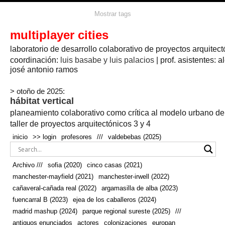
agua
agricultura
Mostrar tags
#propuestas
agricultura circular
aire
aislamiento
arboles
amapolas
arquitectura
arquitectura flexible
multiplayer cities
arquitectura textil
arte
axonometría
artesanía
artistas
badajoz
bicicletas
laboratorio de desarrollo colaborativo de proyectos arquitect
biodiversidad
biorrefinería
biotecnología
bloque lineal
cañada
bodega
botánica
caminos
camping
campo
coordinación:
bosque
luis basabe y luis palacios
| prof. asistentes: a
real
josé antonio ramos
cañaveral
canal
caravanas
casapatio
casas flotantes
castilla-la-mancha
cinco casas
.
ceramica
cincocasas
ciudad
> otoño de 2025:
comic
real
cocina
colaboración
colores
combinatoria
comunidad
hábitat vertical
conexiones
autonoma
conectar
confinamiento
contaminacion
cultivo
cooperativa
crecimiento
deporte
planeamiento colaborativo como crítica al modelo urbano d
cueva
cultivos
don
ecosistema
embalse
quijote
ejea de los caballeros
energías
taller de proyectos arquitectónicos 3 y 4
enterrado
renovables
espacio social
espacio verde
especies
inicio
>> login
profesores
///
valdebebas (2025)
europan
estructura
fachada
fauna
excavado
extensivo
fernández del amo
flexibilidad
festival
fiesta
fotomontaje
Archivo ///
sofia (2020)
cinco casas (2021)
fuencarral b
gastronomía
geologia
geometrización curvas de
manchester-mayfield (2021)
manchester-irwell (2022)
habitat
hábitat
nivel
grúas
habitar
hotel
huesca
cañaveral-cañada real (2022)
argamasilla de alba (2023)
infraestructura
invernadero
jardin
inmigración
instalaciones
fuencarral B (2023)
ejea de los caballeros (2024)
laguna
lineal
madrid
madera
línea del tiempo
longitudinal
madrid mashup (2024)
parque regional sureste (2025)
///
manchester
mapeo
mayfield
marihuana
meditación
antiguos enunciados
actores
colonizaciones
europan