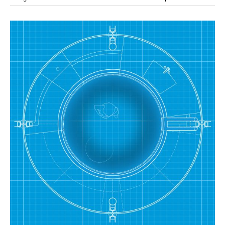
modular
modulos
modulo
mercado
modulación
módulo
módulos
movimiento
música
monasterio
movilidad
mujeres
naturaleza
paisaje
negociaciones
nómada
nucleos
olivos
paisaje productivo
pasarelas
paneles solares
paragüas
parking
producción
plantas
pintura
plegable
prefabricado
presa
private
pueblo de
productivo
protección de los ecosistemas
colonización
recorrido
rave
regadío
regeneración
ruinas
rio
social
remolacha
retiro
ruina
sistema
sociedad
tejido
tecnología
sostenibilidad
sota
sombra
telas
torre
temporeros
territorio
tierra
temporalidad
tiempo
torres
turismo
trama urbana
urbanismo
trabajo
transporte
vegetacion
vegetación
viñedos
vino
vision
vertedero
vivienda
visión
vivienda en
vivienda adosada
vivienda temporal
vivienda minima
altura
vivienda social
yoga