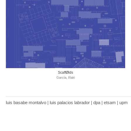
ScaffØlds
García, Iñaki
luis basabe montalvo | luis palacios labrador | dpa | etsam | upm