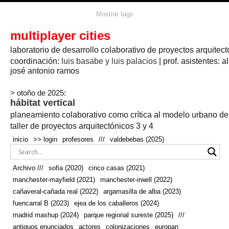
agua
agricultura
Mostrar tags
#propuestas
agricultura circular
aire
aislamiento
arboles
amapolas
arquitectura
arquitectura flexible
multiplayer cities
arquitectura textil
arte
axonometría
artesanía
artistas
badajoz
bicicletas
laboratorio de desarrollo colaborativo de proyectos arquitect
biodiversidad
biorrefinería
biotecnología
bloque lineal
cañada
bodega
botánica
caminos
camping
campo
coordinación:
bosque
luis basabe y luis palacios
| prof. asistentes: a
real
josé antonio ramos
cañaveral
canal
caravanas
casapatio
casas flotantes
castilla-la-mancha
cinco casas
.
ceramica
cincocasas
ciudad
> otoño de 2025:
comic
real
cocina
colaboración
colores
combinatoria
comunidad
hábitat vertical
conexiones
autonoma
conectar
confinamiento
contaminacion
cultivo
cooperativa
crecimiento
deporte
planeamiento colaborativo como crítica al modelo urbano d
cueva
cultivos
don
ecosistema
embalse
quijote
ejea de los caballeros
energías
taller de proyectos arquitectónicos 3 y 4
enterrado
renovables
espacio social
espacio verde
especies
inicio
>> login
profesores
///
valdebebas (2025)
europan
estructura
fachada
fauna
excavado
extensivo
fernández del amo
flexibilidad
festival
fiesta
fotomontaje
Archivo ///
sofia (2020)
cinco casas (2021)
fuencarral b
gastronomía
geologia
geometrización curvas de
manchester-mayfield (2021)
manchester-irwell (2022)
habitat
hábitat
nivel
grúas
habitar
hotel
huesca
cañaveral-cañada real (2022)
argamasilla de alba (2023)
infraestructura
invernadero
jardin
inmigración
instalaciones
fuencarral B (2023)
ejea de los caballeros (2024)
laguna
lineal
madrid
madera
línea del tiempo
longitudinal
madrid mashup (2024)
parque regional sureste (2025)
///
manchester
mapeo
mayfield
marihuana
meditación
antiguos enunciados
actores
colonizaciones
europan