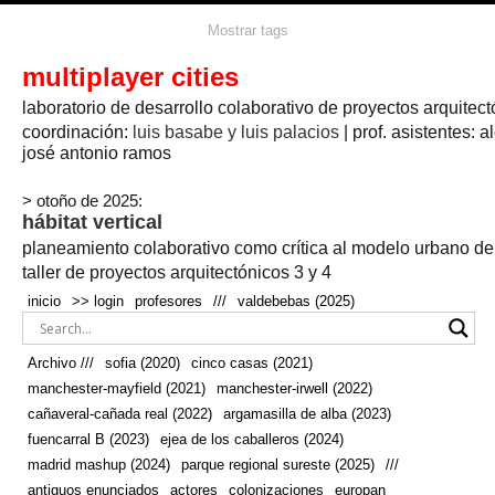
agua
agricultura
Mostrar tags
#propuestas
agricultura circular
aire
aislamiento
arboles
amapolas
arquitectura
arquitectura flexible
multiplayer cities
arquitectura textil
arte
axonometría
artesanía
artistas
badajoz
bicicletas
laboratorio de desarrollo colaborativo de proyectos arquitect
biodiversidad
biorrefinería
biotecnología
bloque lineal
cañada
bodega
botánica
caminos
camping
campo
coordinación:
bosque
luis basabe y luis palacios
| prof. asistentes: a
real
josé antonio ramos
cañaveral
canal
caravanas
casapatio
casas flotantes
castilla-la-mancha
cinco casas
.
ceramica
cincocasas
ciudad
> otoño de 2025:
comic
real
cocina
colaboración
colores
combinatoria
comunidad
hábitat vertical
conexiones
autonoma
conectar
confinamiento
contaminacion
cultivo
cooperativa
crecimiento
deporte
planeamiento colaborativo como crítica al modelo urbano d
cueva
cultivos
don
ecosistema
embalse
quijote
ejea de los caballeros
energías
taller de proyectos arquitectónicos 3 y 4
enterrado
renovables
espacio social
espacio verde
especies
inicio
>> login
profesores
///
valdebebas (2025)
europan
estructura
fachada
fauna
excavado
extensivo
fernández del amo
flexibilidad
festival
fiesta
fotomontaje
Archivo ///
sofia (2020)
cinco casas (2021)
fuencarral b
gastronomía
geologia
geometrización curvas de
manchester-mayfield (2021)
manchester-irwell (2022)
habitat
hábitat
nivel
grúas
habitar
hotel
huesca
cañaveral-cañada real (2022)
argamasilla de alba (2023)
infraestructura
invernadero
jardin
inmigración
instalaciones
fuencarral B (2023)
ejea de los caballeros (2024)
laguna
lineal
madrid
madera
línea del tiempo
longitudinal
madrid mashup (2024)
parque regional sureste (2025)
///
manchester
mapeo
mayfield
marihuana
meditación
antiguos enunciados
actores
colonizaciones
europan