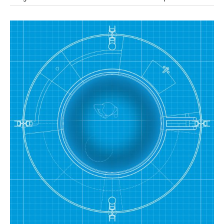
modular
módulos
modulo
mercado
modulación
módulo
modulos
movimiento
música
monasterio
movilidad
mujeres
naturaleza
paisaje
negociaciones
nómada
nucleos
olivos
paisaje productivo
pasarelas
paneles solares
paragüas
parking
producción
plantas
pintura
plegable
prefabricado
presa
private
pueblo de
productivo
protección de los ecosistemas
colonización
recorrido
rave
regadío
regeneración
ruinas
rio
social
remolacha
retiro
ruina
sistema
sociedad
tejido
tecnología
sostenibilidad
sota
sombra
telas
torre
temporeros
territorio
tierra
temporalidad
tiempo
torres
turismo
trama urbana
urbanismo
trabajo
transporte
vegetacion
vegetación
viñedos
vino
vision
vertedero
vivienda
visión
vivienda en
vivienda adosada
vivienda temporal
vivienda minima
altura
vivienda social
yoga