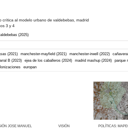
 crítica al modelo urbano de valdebebas, madrid
cos 3 y 4
valdebebas (2025)
asas (2021)
manchester-mayfield (2021)
manchester-irwell (2022)
cañaveral
arral B (2023)
ejea de los caballeros (2024)
madrid mashup (2024)
parque r
lonizaciones
europan
SIÓN JOSE MANUEL
VISIÓN
POLÍTICAS: MAP