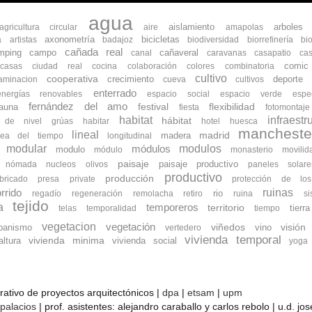
agua
aislamiento
arboles
agricultura circular
aire
amapolas
axonometría
bicicletas
a
artistas
badajoz
biodiversidad
biorrefinería
bi
cañada real
mping
campo
cañaveral
canal
caravanas
casapatio
cas
comic
ocasas
ciudad real
cocina
colaboración
colores
combinatoria
cultivo
cooperativa
crecimiento
deporte
aminacion
cueva
cultivos
enterrado
energías renovables
espacio social
espacio verde
espe
fernández del amo
flexibilidad
fauna
festival
fiesta
fotomontaje
habitat
infraestr
hábitat
s de nivel
grúas
habitar
hotel
huesca
mancheste
lineal
madrid
madera
nea del tiempo
longitudinal
modular
modulos
módulos
modulo
módulo
monasterio
movilid
paisaje
paisaje productivo
nómada
nucleos
olivos
paneles solare
productivo
producción
bricado
presa
private
protección de lo
ruinas
rrido
rio
regadío
regeneración
remolacha
retiro
ruina
s
tejido
a
temporeros
territorio
tierra
telas
temporalidad
tiempo
vegetacion
vegetación
banismo
viñedos
vino
visión
vertedero
vivienda temporal
vivienda minima
ltura
vivienda social
yoga
orativo de proyectos arquitectónicos |
dpa
|
etsam
|
upm
 palacios
| prof. asistentes: alejandro caraballo y carlos rebolo | u.d. j