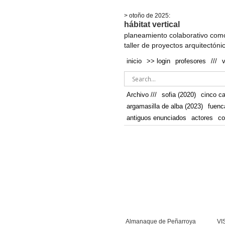
.
> otoño de 2025:
hábitat vertical
planeamiento colaborativo como
taller de proyectos arquitectóni
inicio
>> login
profesores
///
Archivo ///
sofia (2020)
cinco c
argamasilla de alba (2023)
fuenc
antiguos enunciados
actores
co
Almanaque de Peñarroya
VI