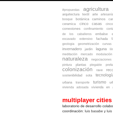
agricultura
#propuestas
arquitectura textil
arte
artesaní
botánica
caminos
ca
bosque
cinco casas
ceramica
cinc
conexiones
confinamiento
cont
embalse
de los caballeros
fachada
excavado
extensivo
geologia
geometrización curva
invernadero
laguna
jardin
lí
meditación
mercado
modulación
naturaleza
negociaciones
plantas
pintura
plegable
prefa
colonización
reco
rave
tecnologí
sostenibilidad
sota
turismo
urbana
ur
transporte
vivienda en a
vivienda adosada
multiplayer cities
laboratorio de desarrollo colab
coordinación:
luis basabe y luis