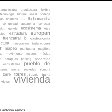
arquitectura
arquitectura flexible
bodega
otecnología
bloque lineal
castilla-la-mancha
as flotantes
comunidad autonoma
conectar
ecosistema
don quijote
ejea
europan
estructura
cies
fuencarral b
gastronomía
uctura
inmigración
instalaciones
r
mapeo
mayfield
marihuana
movimiento
música
ad
mujeres
pasarelas
s
paragüas
parking
pueblo de
s ecosistemas
social
istema
sociedad
sombra
torres
torre
trama
trabajo
vivienda
vision
osé antonio ramos