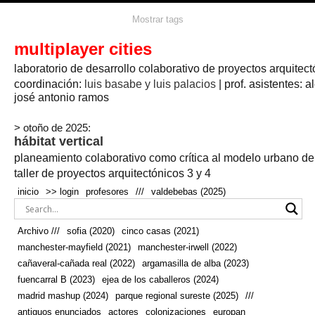
agua
agricultura
Mostrar tags
#propuestas
agricultura circular
aire
aislamiento
arboles
amapolas
arquitectura
arquitectura flexible
multiplayer cities
arquitectura textil
arte
axonometría
artesanía
artistas
badajoz
bicicletas
laboratorio de desarrollo colaborativo de proyectos arquitect
biodiversidad
biorrefinería
biotecnología
bloque lineal
cañada
bodega
botánica
caminos
camping
campo
coordinación:
bosque
luis basabe y luis palacios
| prof. asistentes: a
real
josé antonio ramos
cañaveral
canal
caravanas
casapatio
casas flotantes
castilla-la-mancha
cinco casas
.
ceramica
cincocasas
ciudad
> otoño de 2025:
comic
real
cocina
colaboración
colores
combinatoria
comunidad
hábitat vertical
conexiones
autonoma
conectar
confinamiento
contaminacion
cultivo
cooperativa
crecimiento
deporte
planeamiento colaborativo como crítica al modelo urbano d
cueva
cultivos
don
ecosistema
embalse
quijote
ejea de los caballeros
energías
taller de proyectos arquitectónicos 3 y 4
enterrado
renovables
espacio social
espacio verde
especies
inicio
>> login
profesores
///
valdebebas (2025)
europan
estructura
fachada
fauna
excavado
extensivo
fernández del amo
flexibilidad
festival
fiesta
fotomontaje
Archivo ///
sofia (2020)
cinco casas (2021)
fuencarral b
gastronomía
geologia
geometrización curvas de
manchester-mayfield (2021)
manchester-irwell (2022)
habitat
hábitat
nivel
grúas
habitar
hotel
huesca
cañaveral-cañada real (2022)
argamasilla de alba (2023)
infraestructura
invernadero
jardin
inmigración
instalaciones
fuencarral B (2023)
ejea de los caballeros (2024)
laguna
lineal
madrid
madera
línea del tiempo
longitudinal
madrid mashup (2024)
parque regional sureste (2025)
///
manchester
mapeo
mayfield
marihuana
meditación
antiguos enunciados
actores
colonizaciones
europan