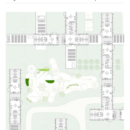
modular
módulos
modulo
mercado
modulación
módulo
modulos
movimiento
música
monasterio
movilidad
mujeres
naturaleza
paisaje
negociaciones
nómada
nucleos
olivos
paisaje productivo
pasarelas
paneles solares
paragüas
parking
producción
plantas
pintura
plegable
prefabricado
presa
private
pueblo de
productivo
protección de los ecosistemas
colonización
recorrido
rave
regadío
regeneración
ruinas
rio
social
remolacha
retiro
ruina
sistema
sociedad
tejido
tecnología
sostenibilidad
sota
sombra
telas
torre
temporeros
territorio
tierra
temporalidad
tiempo
torres
turismo
trama urbana
urbanismo
trabajo
transporte
vegetacion
vegetación
viñedos
vino
visión
vertedero
vivienda
vision
vivienda en
vivienda adosada
vivienda temporal
vivienda minima
altura
vivienda social
yoga