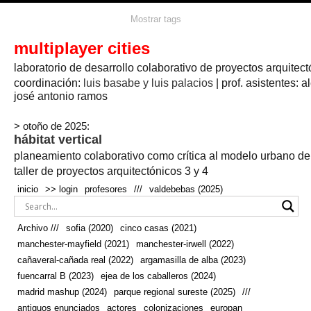
agua
agricultura
Mostrar tags
#propuestas
agricultura circular
aire
aislamiento
arboles
amapolas
arquitectura
arquitectura flexible
multiplayer cities
arquitectura textil
arte
axonometría
artesanía
artistas
badajoz
bicicletas
laboratorio de desarrollo colaborativo de proyectos arquitect
biodiversidad
biorrefinería
biotecnología
bloque lineal
cañada
bodega
botánica
caminos
camping
campo
coordinación:
bosque
luis basabe y luis palacios
| prof. asistentes: a
real
josé antonio ramos
cañaveral
canal
caravanas
casapatio
casas flotantes
castilla-la-mancha
cinco casas
.
ceramica
cincocasas
ciudad
> otoño de 2025:
comic
real
cocina
colaboración
colores
combinatoria
comunidad
hábitat vertical
conexiones
autonoma
conectar
confinamiento
contaminacion
cultivo
cooperativa
crecimiento
deporte
planeamiento colaborativo como crítica al modelo urbano d
cueva
cultivos
don
ecosistema
embalse
quijote
ejea de los caballeros
energías
taller de proyectos arquitectónicos 3 y 4
enterrado
renovables
espacio social
espacio verde
especies
inicio
>> login
profesores
///
valdebebas (2025)
europan
estructura
fachada
fauna
excavado
extensivo
fernández del amo
flexibilidad
festival
fiesta
fotomontaje
Archivo ///
sofia (2020)
cinco casas (2021)
fuencarral b
gastronomía
geologia
geometrización curvas de
manchester-mayfield (2021)
manchester-irwell (2022)
habitat
hábitat
nivel
grúas
habitar
hotel
huesca
cañaveral-cañada real (2022)
argamasilla de alba (2023)
infraestructura
invernadero
jardin
inmigración
instalaciones
fuencarral B (2023)
ejea de los caballeros (2024)
laguna
lineal
madrid
madera
línea del tiempo
longitudinal
madrid mashup (2024)
parque regional sureste (2025)
///
manchester
mapeo
mayfield
marihuana
meditación
antiguos enunciados
actores
colonizaciones
europan