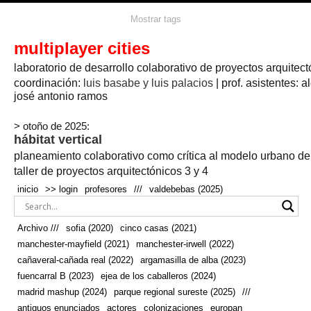
agua
agricultura
Mostrar tags
#propuestas
agricultura circular
aire
aislamiento
arboles
amapolas
arquitectura
arquitectura flexible
multiplayer cities
arquitectura textil
arte
axonometría
artesanía
artistas
badajoz
bicicletas
laboratorio de desarrollo colaborativo de proyectos arquitect
biodiversidad
biorrefinería
biotecnología
bloque lineal
cañada
bodega
botánica
caminos
camping
campo
coordinación:
bosque
luis basabe y luis palacios
| prof. asistentes: a
real
josé antonio ramos
cañaveral
canal
caravanas
casapatio
casas flotantes
castilla-la-mancha
cinco casas
.
ceramica
cincocasas
ciudad
> otoño de 2025:
comic
real
cocina
colaboración
colores
combinatoria
comunidad
hábitat vertical
conexiones
autonoma
conectar
confinamiento
contaminacion
cultivo
cooperativa
crecimiento
deporte
planeamiento colaborativo como crítica al modelo urbano d
cueva
cultivos
don
ecosistema
embalse
quijote
ejea de los caballeros
energías
taller de proyectos arquitectónicos 3 y 4
enterrado
renovables
espacio social
espacio verde
especies
inicio
>> login
profesores
///
valdebebas (2025)
europan
estructura
fachada
fauna
excavado
extensivo
fernández del amo
flexibilidad
festival
fiesta
fotomontaje
Archivo ///
sofia (2020)
cinco casas (2021)
fuencarral b
gastronomía
geologia
geometrización curvas de
manchester-mayfield (2021)
manchester-irwell (2022)
habitat
hábitat
nivel
grúas
habitar
hotel
huesca
cañaveral-cañada real (2022)
argamasilla de alba (2023)
infraestructura
invernadero
jardin
inmigración
instalaciones
fuencarral B (2023)
ejea de los caballeros (2024)
laguna
lineal
madrid
madera
línea del tiempo
longitudinal
madrid mashup (2024)
parque regional sureste (2025)
///
manchester
mapeo
mayfield
marihuana
meditación
antiguos enunciados
actores
colonizaciones
europan