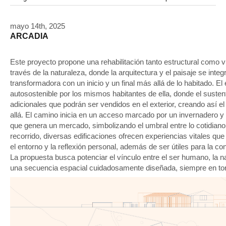
modular
modulos
modulo
mercado
modulación
módulo
módulos
movimiento
música
monasterio
movilidad
mujeres
naturaleza
mayo 14th, 2025
paisaje
negociaciones
nómada
nucleos
olivos
ARCADIA
paisaje productivo
pasarelas
paneles solares
paragüas
parking
producción
plantas
pintura
plegable
prefabricado
presa
private
pueblo de
productivo
Este proyecto propone una rehabilitación tanto estructural como vit
protección de los ecosistemas
través de la naturaleza, donde la arquitectura y el paisaje se int
colonización
recorrido
rave
regadío
regeneración
transformadora con un inicio y un final más allá de lo habitado. 
ruinas
rio
social
remolacha
retiro
ruina
sistema
sociedad
autosostenible por los mismos habitantes de ella, donde el sust
tejido
tecnología
sostenibilidad
sota
sombra
telas
adicionales que podrán ser vendidos en el exterior, creando así el
torre
allá. El camino inicia en un acceso marcado por un invernadero y
temporeros
territorio
tierra
temporalidad
tiempo
torres
que genera un mercado, simbolizando el umbral entre lo cotidiano y
turismo
trama urbana
urbanismo
trabajo
transporte
recorrido, diversas edificaciones ofrecen experiencias vitales que 
vegetacion
vegetación
viñedos
vino
visión
vertedero
el entorno y la reflexión personal, además de ser útiles para la c
vivienda
La propuesta busca potenciar el vínculo entre el ser humano, la nat
vision
vivienda en
vivienda adosada
una secuencia espacial cuidadosamente diseñada, siempre en torno
vivienda temporal
vivienda minima
altura
vivienda social
yoga