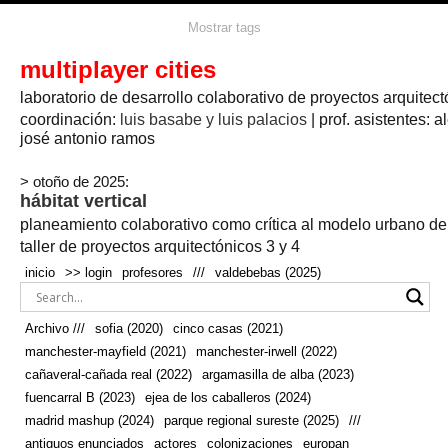
agua
agricultura
Mostrar tags
#propuestas
agricultura circular
aire
aislamiento
arboles
amapolas
arquitectura
arquitectura flexible
multiplayer cities
arquitectura textil
arte
axonometría
artesanía
artistas
badajoz
bicicletas
laboratorio de desarrollo colaborativo de proyectos arquitect
biodiversidad
biorrefinería
biotecnología
bloque lineal
cañada
bodega
botánica
caminos
camping
campo
coordinación:
bosque
luis basabe y luis palacios
| prof. asistentes: a
real
josé antonio ramos
cañaveral
canal
caravanas
casapatio
casas flotantes
castilla-la-mancha
cinco casas
.
ceramica
cincocasas
ciudad
> otoño de 2025:
comic
real
cocina
colaboración
colores
combinatoria
comunidad
hábitat vertical
conexiones
autonoma
conectar
confinamiento
contaminacion
cultivo
cooperativa
crecimiento
deporte
planeamiento colaborativo como crítica al modelo urbano d
cueva
cultivos
don
ecosistema
embalse
quijote
ejea de los caballeros
energías
taller de proyectos arquitectónicos 3 y 4
enterrado
renovables
espacio social
espacio verde
especies
inicio
>> login
profesores
///
valdebebas (2025)
europan
estructura
fachada
fauna
excavado
extensivo
fernández del amo
flexibilidad
festival
fiesta
fotomontaje
Archivo ///
sofia (2020)
cinco casas (2021)
fuencarral b
gastronomía
geologia
geometrización curvas de
manchester-mayfield (2021)
manchester-irwell (2022)
habitat
hábitat
nivel
grúas
habitar
hotel
huesca
cañaveral-cañada real (2022)
argamasilla de alba (2023)
infraestructura
invernadero
jardin
inmigración
instalaciones
fuencarral B (2023)
ejea de los caballeros (2024)
laguna
lineal
madrid
madera
línea del tiempo
longitudinal
madrid mashup (2024)
parque regional sureste (2025)
///
manchester
mapeo
mayfield
marihuana
meditación
antiguos enunciados
actores
colonizaciones
europan