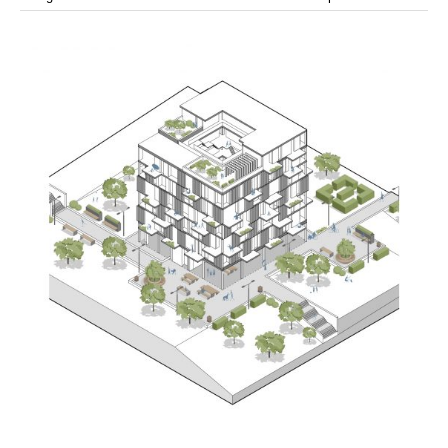
modular
modulos
modulo
mercado
modulación
módulo
módulos
movimiento
música
monasterio
movilidad
mujeres
naturaleza
paisaje
negociaciones
nómada
nucleos
olivos
paisaje productivo
pasarelas
paneles solares
paragüas
parking
producción
plantas
pintura
plegable
prefabricado
presa
private
pueblo de
productivo
protección de los ecosistemas
colonización
recorrido
rave
regadío
regeneración
ruinas
rio
social
remolacha
retiro
ruina
sistema
sociedad
tejido
tecnología
sostenibilidad
sota
sombra
telas
torre
temporeros
territorio
tierra
temporalidad
tiempo
torres
turismo
trama urbana
urbanismo
trabajo
transporte
vegetacion
vegetación
viñedos
vino
visión
vertedero
vivienda
vision
vivienda en
vivienda adosada
vivienda temporal
vivienda minima
altura
vivienda social
yoga