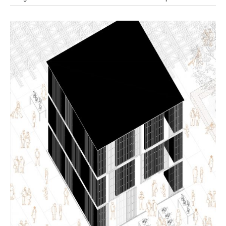
modular
modulos
modulo
mercado
modulación
módulo
módulos
movimiento
música
monasterio
movilidad
mujeres
naturaleza
paisaje
negociaciones
nómada
nucleos
olivos
paisaje productivo
pasarelas
paneles solares
paragüas
parking
producción
plantas
pintura
plegable
prefabricado
presa
private
pueblo de
productivo
protección de los ecosistemas
colonización
recorrido
rave
regadío
regeneración
ruinas
rio
social
remolacha
retiro
ruina
sistema
sociedad
tejido
tecnología
sostenibilidad
sota
sombra
telas
torre
temporeros
territorio
tierra
temporalidad
tiempo
torres
turismo
trama urbana
urbanismo
trabajo
transporte
vegetacion
vegetación
viñedos
vino
visión
vertedero
vivienda
vision
vivienda en
vivienda adosada
vivienda temporal
vivienda minima
altura
vivienda social
yoga