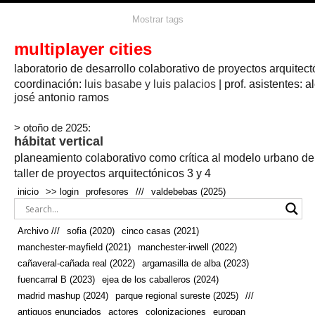
agua
agricultura
Mostrar tags
#propuestas
agricultura circular
aire
aislamiento
arboles
amapolas
arquitectura
arquitectura flexible
multiplayer cities
arquitectura textil
arte
axonometría
artesanía
artistas
badajoz
bicicletas
laboratorio de desarrollo colaborativo de proyectos arquitect
biodiversidad
biorrefinería
biotecnología
bloque lineal
cañada
bodega
botánica
caminos
camping
campo
coordinación:
bosque
luis basabe y luis palacios
| prof. asistentes: a
real
josé antonio ramos
cañaveral
canal
caravanas
casapatio
casas flotantes
castilla-la-mancha
cinco casas
.
ceramica
cincocasas
ciudad
> otoño de 2025:
comic
real
cocina
colaboración
colores
combinatoria
comunidad
hábitat vertical
conexiones
autonoma
conectar
confinamiento
contaminacion
cultivo
cooperativa
crecimiento
deporte
planeamiento colaborativo como crítica al modelo urbano d
cueva
cultivos
don
ecosistema
embalse
quijote
ejea de los caballeros
energías
taller de proyectos arquitectónicos 3 y 4
enterrado
renovables
espacio social
espacio verde
especies
inicio
>> login
profesores
///
valdebebas (2025)
europan
estructura
fachada
fauna
excavado
extensivo
fernández del amo
flexibilidad
festival
fiesta
fotomontaje
Archivo ///
sofia (2020)
cinco casas (2021)
fuencarral b
gastronomía
geologia
geometrización curvas de
manchester-mayfield (2021)
manchester-irwell (2022)
habitat
hábitat
nivel
grúas
habitar
hotel
huesca
cañaveral-cañada real (2022)
argamasilla de alba (2023)
infraestructura
invernadero
jardin
inmigración
instalaciones
fuencarral B (2023)
ejea de los caballeros (2024)
laguna
lineal
madrid
madera
línea del tiempo
longitudinal
madrid mashup (2024)
parque regional sureste (2025)
///
manchester
mapeo
mayfield
marihuana
meditación
antiguos enunciados
actores
colonizaciones
europan