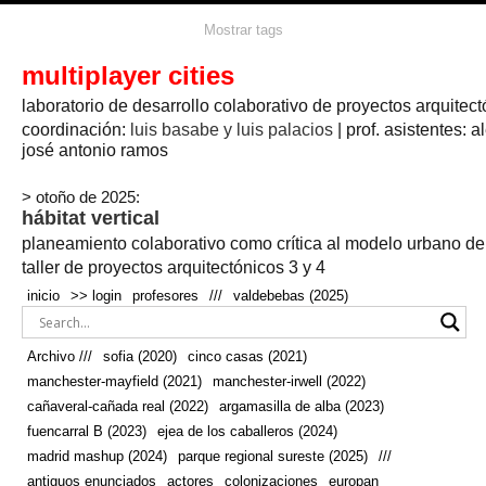
agua
agricultura
Mostrar tags
#propuestas
agricultura circular
aire
aislamiento
arboles
amapolas
arquitectura
arquitectura flexible
multiplayer cities
arquitectura textil
arte
axonometría
artesanía
artistas
badajoz
bicicletas
laboratorio de desarrollo colaborativo de proyectos arquitect
biodiversidad
biorrefinería
biotecnología
bloque lineal
cañada
bodega
botánica
caminos
camping
campo
coordinación:
bosque
luis basabe y luis palacios
| prof. asistentes: a
real
josé antonio ramos
cañaveral
canal
caravanas
casapatio
casas flotantes
castilla-la-mancha
cinco casas
.
ceramica
cincocasas
ciudad
> otoño de 2025:
comic
real
cocina
colaboración
colores
combinatoria
comunidad
hábitat vertical
conexiones
autonoma
conectar
confinamiento
contaminacion
cultivo
cooperativa
crecimiento
deporte
planeamiento colaborativo como crítica al modelo urbano d
cueva
cultivos
don
ecosistema
embalse
quijote
ejea de los caballeros
energías
taller de proyectos arquitectónicos 3 y 4
enterrado
renovables
espacio social
espacio verde
especies
inicio
>> login
profesores
///
valdebebas (2025)
europan
estructura
fachada
fauna
excavado
extensivo
fernández del amo
flexibilidad
festival
fiesta
fotomontaje
Archivo ///
sofia (2020)
cinco casas (2021)
fuencarral b
gastronomía
geologia
geometrización curvas de
manchester-mayfield (2021)
manchester-irwell (2022)
habitat
hábitat
nivel
grúas
habitar
hotel
huesca
cañaveral-cañada real (2022)
argamasilla de alba (2023)
infraestructura
invernadero
jardin
inmigración
instalaciones
fuencarral B (2023)
ejea de los caballeros (2024)
laguna
lineal
madrid
madera
línea del tiempo
longitudinal
madrid mashup (2024)
parque regional sureste (2025)
///
manchester
mapeo
mayfield
marihuana
meditación
antiguos enunciados
actores
colonizaciones
europan