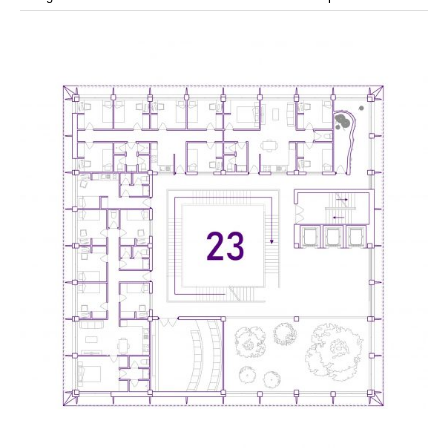
modular
modulos
modulo
mercado
modulación
módulo
módulos
movimiento
música
monasterio
movilidad
mujeres
naturaleza
paisaje
negociaciones
nómada
nucleos
olivos
paisaje productivo
pasarelas
paneles solares
paragüas
parking
producción
plantas
pintura
plegable
prefabricado
presa
private
pueblo de
productivo
protección de los ecosistemas
colonización
recorrido
rave
regadío
regeneración
ruinas
rio
social
remolacha
retiro
ruina
sistema
sociedad
tejido
tecnología
sostenibilidad
sota
sombra
telas
torre
temporeros
territorio
tierra
temporalidad
tiempo
torres
turismo
trama urbana
urbanismo
trabajo
transporte
vegetacion
vegetación
viñedos
vino
visión
vertedero
vivienda
vision
vivienda en
vivienda adosada
vivienda temporal
vivienda minima
altura
vivienda social
yoga