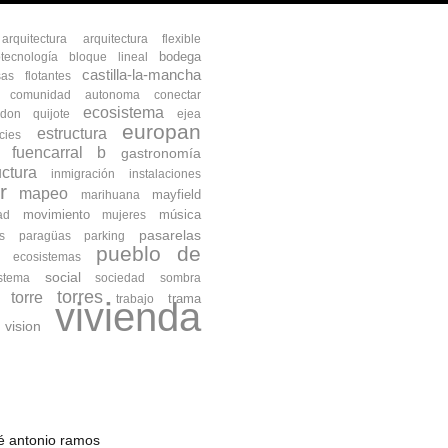
arquitectura
arquitectura flexible
bodega
otecnología
bloque lineal
castilla-la-mancha
as flotantes
comunidad autonoma
conectar
ecosistema
don quijote
ejea
europan
estructura
cies
fuencarral b
gastronomía
uctura
inmigración
instalaciones
r
mapeo
mayfield
marihuana
movimiento
música
ad
mujeres
pasarelas
s
paragüas
parking
pueblo de
s ecosistemas
social
istema
sociedad
sombra
torres
torre
trama
trabajo
vivienda
vision
osé antonio ramos