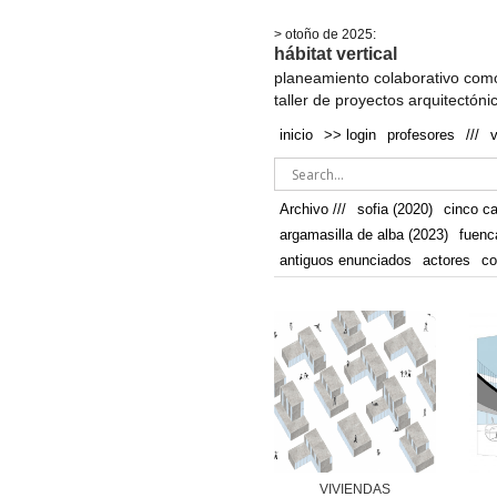
.
> otoño de 2025:
hábitat vertical
planeamiento colaborativo como
taller de proyectos arquitectóni
inicio
>> login
profesores
///
Archivo ///
sofia (2020)
cinco c
argamasilla de alba (2023)
fuenc
antiguos enunciados
actores
co
VIVIENDAS