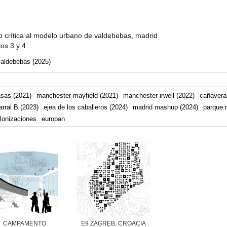
 crítica al modelo urbano de valdebebas, madrid
cos 3 y 4
valdebebas (2025)
asas (2021)
manchester-mayfield (2021)
manchester-irwell (2022)
cañaveral
arral B (2023)
ejea de los caballeros (2024)
madrid mashup (2024)
parque r
lonizaciones
europan
CAMPAMENTO
E9 ZAGREB, CROACIA