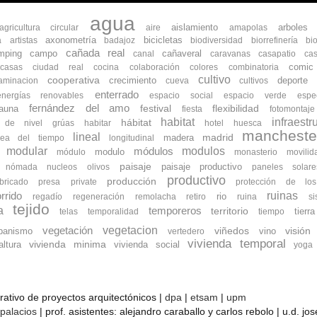
agua
aislamiento
arboles
agricultura circular
aire
amapolas
axonometría
bicicletas
a
artistas
badajoz
biodiversidad
biorrefinería
bi
cañada real
mping
campo
cañaveral
canal
caravanas
casapatio
cas
comic
ocasas
ciudad real
cocina
colaboración
colores
combinatoria
cultivo
cooperativa
crecimiento
deporte
aminacion
cueva
cultivos
enterrado
energías renovables
espacio social
espacio verde
espe
fernández del amo
flexibilidad
fauna
festival
fiesta
fotomontaje
habitat
infraestr
hábitat
s de nivel
grúas
habitar
hotel
huesca
mancheste
lineal
madrid
madera
nea del tiempo
longitudinal
modular
modulos
módulos
modulo
módulo
monasterio
movilid
paisaje
paisaje productivo
nómada
nucleos
olivos
paneles solare
productivo
producción
bricado
presa
private
protección de lo
ruinas
rrido
rio
regadío
regeneración
remolacha
retiro
ruina
s
tejido
a
temporeros
territorio
tierra
telas
temporalidad
tiempo
vegetacion
vegetación
banismo
viñedos
vino
visión
vertedero
vivienda temporal
vivienda minima
ltura
vivienda social
yoga
orativo de proyectos arquitectónicos |
dpa
|
etsam
|
upm
 palacios
| prof. asistentes: alejandro caraballo y carlos rebolo | u.d. j