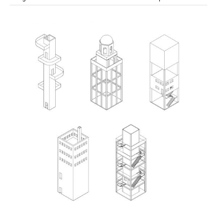
modular
modulos
modulo
mercado
modulación
módulo
módulos
movimiento
música
monasterio
movilidad
mujeres
naturaleza
paisaje
negociaciones
nómada
nucleos
olivos
paisaje productivo
pasarelas
paneles solares
paragüas
parking
producción
plantas
pintura
plegable
prefabricado
presa
private
pueblo de
productivo
protección de los ecosistemas
colonización
recorrido
rave
regadío
regeneración
ruinas
rio
social
remolacha
retiro
ruina
sistema
sociedad
tejido
tecnología
sostenibilidad
sota
sombra
telas
torre
temporeros
territorio
tierra
temporalidad
tiempo
torres
turismo
trama urbana
urbanismo
trabajo
transporte
vegetacion
vegetación
viñedos
vino
visión
vertedero
vivienda
vision
vivienda en
vivienda adosada
vivienda temporal
vivienda minima
altura
vivienda social
yoga