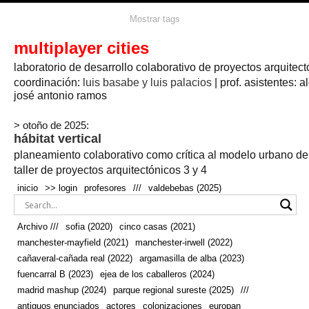
agua
agricultura
Mostrar tags
#propuestas
agricultura circular
aire
aislamiento
arboles
amapolas
arquitectura
arquitectura flexible
multiplayer cities
arquitectura textil
arte
axonometría
artesanía
artistas
badajoz
bicicletas
laboratorio de desarrollo colaborativo de proyectos arquitect
biodiversidad
biorrefinería
biotecnología
bloque lineal
cañada
bodega
botánica
caminos
camping
campo
coordinación:
bosque
luis basabe y luis palacios
| prof. asistentes: a
real
josé antonio ramos
cañaveral
canal
caravanas
casapatio
casas flotantes
castilla-la-mancha
cinco casas
.
ceramica
cincocasas
ciudad
> otoño de 2025:
comic
real
cocina
colaboración
colores
combinatoria
comunidad
hábitat vertical
conexiones
autonoma
conectar
confinamiento
contaminacion
cultivo
cooperativa
crecimiento
deporte
planeamiento colaborativo como crítica al modelo urbano d
cueva
cultivos
don
ecosistema
embalse
quijote
ejea de los caballeros
energías
taller de proyectos arquitectónicos 3 y 4
enterrado
renovables
espacio social
espacio verde
especies
inicio
>> login
profesores
///
valdebebas (2025)
europan
estructura
fachada
fauna
excavado
extensivo
fernández del amo
flexibilidad
festival
fiesta
fotomontaje
Archivo ///
sofia (2020)
cinco casas (2021)
fuencarral b
gastronomía
geologia
geometrización curvas de
manchester-mayfield (2021)
manchester-irwell (2022)
habitat
hábitat
nivel
grúas
habitar
hotel
huesca
cañaveral-cañada real (2022)
argamasilla de alba (2023)
infraestructura
invernadero
jardin
inmigración
instalaciones
fuencarral B (2023)
ejea de los caballeros (2024)
laguna
lineal
madrid
madera
línea del tiempo
longitudinal
madrid mashup (2024)
parque regional sureste (2025)
///
manchester
mapeo
mayfield
marihuana
meditación
antiguos enunciados
actores
colonizaciones
europan