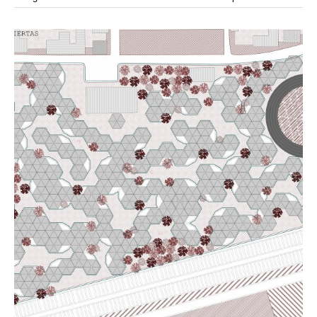
modular
módulos
modulo
mercado
modulación
módulo
modulos
movimiento
música
monasterio
movilidad
mujeres
naturaleza
paisaje
negociaciones
nómada
nucleos
olivos
paisaje productivo
pasarelas
paneles solares
paragüas
parking
producción
plantas
pintura
plegable
prefabricado
presa
private
pueblo de
productivo
protección de los ecosistemas
colonización
recorrido
rave
regadío
regeneración
ruinas
rio
social
remolacha
retiro
ruina
sistema
sociedad
tejido
tecnología
sostenibilidad
sota
sombra
telas
torre
temporeros
territorio
tierra
temporalidad
tiempo
torres
turismo
trama urbana
urbanismo
trabajo
transporte
vegetacion
vegetación
viñedos
vino
vision
vertedero
vivienda
visión
vivienda en
vivienda adosada
vivienda temporal
vivienda minima
altura
vivienda social
yoga