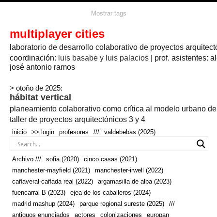
agua
agricultura
Mostrar tags
#propuestas
agricultura circular
aire
aislamiento
arboles
amapolas
arquitectura
arquitectura flexible
multiplayer cities
arquitectura textil
arte
axonometría
artesanía
artistas
badajoz
bicicletas
laboratorio de desarrollo colaborativo de proyectos arquitect
biodiversidad
biorrefinería
biotecnología
bloque lineal
cañada
bodega
botánica
caminos
camping
campo
coordinación:
bosque
luis basabe y luis palacios
| prof. asistentes: a
real
josé antonio ramos
cañaveral
canal
caravanas
casapatio
casas flotantes
castilla-la-mancha
cinco casas
.
ceramica
cincocasas
ciudad
> otoño de 2025:
comic
real
cocina
colaboración
colores
combinatoria
comunidad
hábitat vertical
conexiones
autonoma
conectar
confinamiento
contaminacion
cultivo
cooperativa
crecimiento
deporte
planeamiento colaborativo como crítica al modelo urbano d
cueva
cultivos
don
ecosistema
embalse
quijote
ejea de los caballeros
energías
taller de proyectos arquitectónicos 3 y 4
enterrado
renovables
espacio social
espacio verde
especies
inicio
>> login
profesores
///
valdebebas (2025)
europan
estructura
fachada
fauna
excavado
extensivo
fernández del amo
flexibilidad
festival
fiesta
fotomontaje
Archivo ///
sofia (2020)
cinco casas (2021)
fuencarral b
gastronomía
geologia
geometrización curvas de
manchester-mayfield (2021)
manchester-irwell (2022)
habitat
hábitat
nivel
grúas
habitar
hotel
huesca
cañaveral-cañada real (2022)
argamasilla de alba (2023)
infraestructura
invernadero
jardin
inmigración
instalaciones
fuencarral B (2023)
ejea de los caballeros (2024)
laguna
lineal
madrid
madera
línea del tiempo
longitudinal
madrid mashup (2024)
parque regional sureste (2025)
///
manchester
mapeo
mayfield
marihuana
meditación
antiguos enunciados
actores
colonizaciones
europan