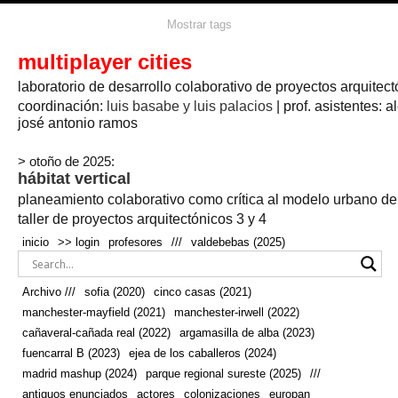
agua
agricultura
Mostrar tags
#propuestas
agricultura circular
aire
aislamiento
arboles
amapolas
arquitectura
arquitectura flexible
multiplayer cities
arquitectura textil
arte
axonometría
artesanía
artistas
badajoz
bicicletas
laboratorio de desarrollo colaborativo de proyectos arquitect
biodiversidad
biorrefinería
biotecnología
bloque lineal
cañada
bodega
botánica
caminos
camping
campo
coordinación:
bosque
luis basabe y luis palacios
| prof. asistentes: a
real
josé antonio ramos
cañaveral
canal
caravanas
casapatio
casas flotantes
castilla-la-mancha
cinco casas
.
ceramica
cincocasas
ciudad
> otoño de 2025:
comic
real
cocina
colaboración
colores
combinatoria
comunidad
hábitat vertical
conexiones
autonoma
conectar
confinamiento
contaminacion
cultivo
cooperativa
crecimiento
deporte
planeamiento colaborativo como crítica al modelo urbano d
cueva
cultivos
don
ecosistema
embalse
quijote
ejea de los caballeros
energías
taller de proyectos arquitectónicos 3 y 4
enterrado
renovables
espacio social
espacio verde
especies
inicio
>> login
profesores
///
valdebebas (2025)
europan
estructura
fachada
fauna
excavado
extensivo
fernández del amo
flexibilidad
festival
fiesta
fotomontaje
Archivo ///
sofia (2020)
cinco casas (2021)
fuencarral b
gastronomía
geologia
geometrización curvas de
manchester-mayfield (2021)
manchester-irwell (2022)
habitat
hábitat
nivel
grúas
habitar
hotel
huesca
cañaveral-cañada real (2022)
argamasilla de alba (2023)
infraestructura
invernadero
jardin
inmigración
instalaciones
fuencarral B (2023)
ejea de los caballeros (2024)
laguna
lineal
madrid
madera
línea del tiempo
longitudinal
madrid mashup (2024)
parque regional sureste (2025)
///
manchester
mapeo
mayfield
marihuana
meditación
antiguos enunciados
actores
colonizaciones
europan