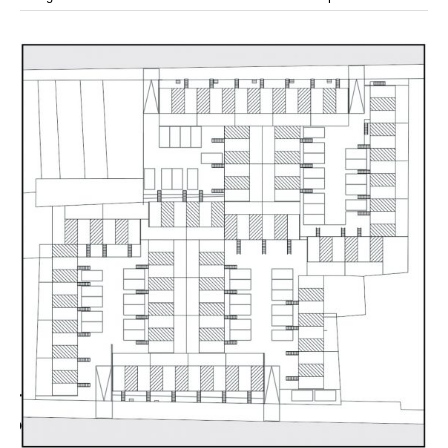
modular
modulos
modulo
mercado
modulación
módulo
módulos
movimiento
música
monasterio
movilidad
mujeres
naturaleza
paisaje
negociaciones
nómada
nucleos
olivos
paisaje productivo
pasarelas
paneles solares
paragüas
parking
producción
plantas
pintura
plegable
prefabricado
presa
private
pueblo de
productivo
protección de los ecosistemas
colonización
recorrido
rave
regadío
regeneración
ruinas
rio
social
remolacha
retiro
ruina
sistema
sociedad
tejido
tecnología
sostenibilidad
sota
sombra
telas
torre
temporeros
territorio
tierra
temporalidad
tiempo
torres
turismo
trama urbana
urbanismo
trabajo
transporte
vegetacion
vegetación
viñedos
vino
visión
vertedero
vivienda
vision
vivienda en
vivienda adosada
vivienda temporal
vivienda minima
altura
vivienda social
yoga