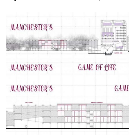
modular
módulos
modulo
mercado
modulación
módulo
modulos
movimiento
música
monasterio
movilidad
mujeres
naturaleza
paisaje
negociaciones
nómada
nucleos
olivos
paisaje productivo
pasarelas
paneles solares
paragüas
parking
producción
plantas
pintura
plegable
prefabricado
presa
private
pueblo de
productivo
protección de los ecosistemas
colonización
recorrido
rave
regadío
regeneración
ruinas
rio
social
remolacha
retiro
ruina
sistema
sociedad
tejido
tecnología
sostenibilidad
sota
sombra
telas
torre
temporeros
territorio
tierra
temporalidad
tiempo
torres
turismo
trama urbana
urbanismo
trabajo
transporte
vegetacion
vegetación
viñedos
vino
vision
vertedero
vivienda
visión
vivienda en
vivienda adosada
vivienda temporal
vivienda minima
altura
vivienda social
yoga