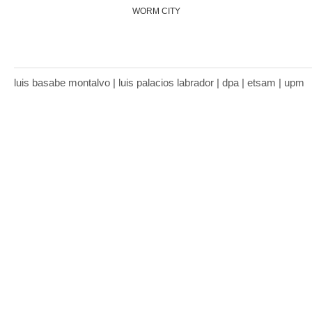
WORM CITY
luis basabe montalvo | luis palacios labrador | dpa | etsam | upm