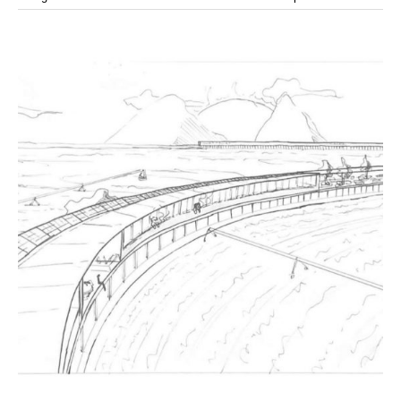
modular
modulos
modulo
mercado
modulación
módulo
módulos
movimiento
música
monasterio
movilidad
mujeres
naturaleza
paisaje
negociaciones
nómada
nucleos
olivos
paisaje productivo
pasarelas
paneles solares
paragüas
parking
producción
plantas
pintura
plegable
prefabricado
presa
private
pueblo de
productivo
protección de los ecosistemas
colonización
recorrido
rave
regadío
regeneración
ruinas
rio
social
remolacha
retiro
ruina
sistema
sociedad
tejido
tecnología
sostenibilidad
sota
sombra
telas
torre
temporeros
territorio
tierra
temporalidad
tiempo
torres
turismo
trama urbana
urbanismo
trabajo
transporte
vegetacion
vegetación
viñedos
vino
visión
vertedero
vivienda
vision
vivienda en
vivienda adosada
vivienda temporal
vivienda minima
altura
vivienda social
yoga