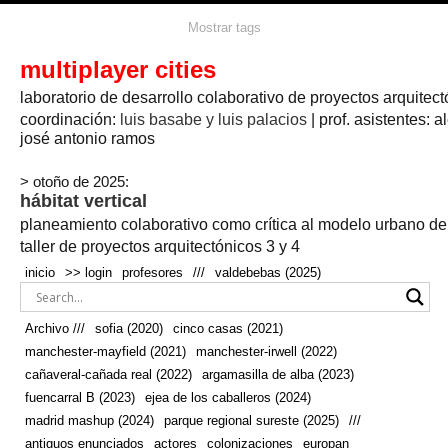
agua
agricultura
Mostrar tags
#propuestas
agricultura circular
aire
aislamiento
arboles
amapolas
arquitectura
arquitectura flexible
multiplayer cities
arquitectura textil
arte
axonometría
artesanía
artistas
badajoz
bicicletas
laboratorio de desarrollo colaborativo de proyectos arquitect
biodiversidad
biorrefinería
biotecnología
bloque lineal
cañada
bodega
botánica
caminos
camping
campo
coordinación:
bosque
luis basabe y luis palacios
| prof. asistentes: a
real
josé antonio ramos
cañaveral
canal
caravanas
casapatio
casas flotantes
castilla-la-mancha
cinco casas
.
ceramica
cincocasas
ciudad
> otoño de 2025:
comic
real
cocina
colaboración
colores
combinatoria
comunidad
hábitat vertical
conexiones
autonoma
conectar
confinamiento
contaminacion
cultivo
cooperativa
crecimiento
deporte
planeamiento colaborativo como crítica al modelo urbano d
cueva
cultivos
don
ecosistema
embalse
quijote
ejea de los caballeros
energías
taller de proyectos arquitectónicos 3 y 4
enterrado
renovables
espacio social
espacio verde
especies
inicio
>> login
profesores
///
valdebebas (2025)
europan
estructura
fachada
fauna
excavado
extensivo
fernández del amo
flexibilidad
festival
fiesta
fotomontaje
Archivo ///
sofia (2020)
cinco casas (2021)
fuencarral b
gastronomía
geologia
geometrización curvas de
manchester-mayfield (2021)
manchester-irwell (2022)
habitat
hábitat
nivel
grúas
habitar
hotel
huesca
cañaveral-cañada real (2022)
argamasilla de alba (2023)
infraestructura
invernadero
jardin
inmigración
instalaciones
fuencarral B (2023)
ejea de los caballeros (2024)
laguna
lineal
madrid
madera
línea del tiempo
longitudinal
madrid mashup (2024)
parque regional sureste (2025)
///
manchester
mapeo
mayfield
marihuana
meditación
antiguos enunciados
actores
colonizaciones
europan