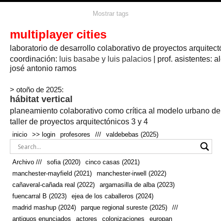
agua
agricultura
Mostrar tags
#propuestas
agricultura circular
aire
aislamiento
arboles
amapolas
arquitectura
arquitectura flexible
multiplayer cities
arquitectura textil
arte
axonometría
artesanía
artistas
badajoz
bicicletas
laboratorio de desarrollo colaborativo de proyectos arquitect
biodiversidad
biorrefinería
biotecnología
bloque lineal
cañada
bodega
botánica
caminos
camping
campo
coordinación:
bosque
luis basabe y luis palacios
| prof. asistentes: a
real
josé antonio ramos
cañaveral
canal
caravanas
casapatio
casas flotantes
castilla-la-mancha
cinco casas
.
ceramica
cincocasas
ciudad
> otoño de 2025:
comic
real
cocina
colaboración
colores
combinatoria
comunidad
hábitat vertical
conexiones
autonoma
conectar
confinamiento
contaminacion
cultivo
cooperativa
crecimiento
deporte
planeamiento colaborativo como crítica al modelo urbano d
cueva
cultivos
don
ecosistema
embalse
quijote
ejea de los caballeros
energías
taller de proyectos arquitectónicos 3 y 4
enterrado
renovables
espacio social
espacio verde
especies
inicio
>> login
profesores
///
valdebebas (2025)
europan
estructura
fachada
fauna
excavado
extensivo
fernández del amo
flexibilidad
festival
fiesta
fotomontaje
Archivo ///
sofia (2020)
cinco casas (2021)
fuencarral b
gastronomía
geologia
geometrización curvas de
manchester-mayfield (2021)
manchester-irwell (2022)
habitat
hábitat
nivel
grúas
habitar
hotel
huesca
cañaveral-cañada real (2022)
argamasilla de alba (2023)
infraestructura
invernadero
jardin
inmigración
instalaciones
fuencarral B (2023)
ejea de los caballeros (2024)
laguna
lineal
madrid
madera
línea del tiempo
longitudinal
madrid mashup (2024)
parque regional sureste (2025)
///
manchester
mapeo
mayfield
marihuana
meditación
antiguos enunciados
actores
colonizaciones
europan