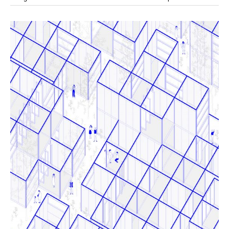
modular
módulos
modulo
mercado
modulación
módulo
modulos
movimiento
música
monasterio
movilidad
mujeres
naturaleza
paisaje
negociaciones
nómada
nucleos
olivos
paisaje productivo
pasarelas
paneles solares
paragüas
parking
producción
plantas
pintura
plegable
prefabricado
presa
private
pueblo de
productivo
protección de los ecosistemas
colonización
recorrido
rave
regadío
regeneración
ruinas
rio
social
remolacha
retiro
ruina
sistema
sociedad
tejido
tecnología
sostenibilidad
sota
sombra
telas
torre
temporeros
territorio
tierra
temporalidad
tiempo
torres
turismo
trama urbana
urbanismo
trabajo
transporte
vegetacion
vegetación
viñedos
vino
visión
vertedero
vivienda
vision
vivienda en
vivienda adosada
vivienda temporal
vivienda minima
altura
vivienda social
yoga