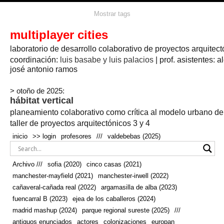
agua
agricultura
Mostrar tags
#propuestas
agricultura circular
aire
aislamiento
arboles
amapolas
arquitectura
arquitectura flexible
multiplayer cities
arquitectura textil
arte
axonometría
artesanía
artistas
badajoz
bicicletas
laboratorio de desarrollo colaborativo de proyectos arquitect
biodiversidad
biorrefinería
biotecnología
bloque lineal
cañada
bodega
botánica
caminos
camping
campo
coordinación:
bosque
luis basabe y luis palacios
| prof. asistentes: a
real
josé antonio ramos
cañaveral
canal
caravanas
casapatio
casas flotantes
castilla-la-mancha
cinco casas
.
ceramica
cincocasas
ciudad
> otoño de 2025:
comic
real
cocina
colaboración
colores
combinatoria
comunidad
hábitat vertical
conexiones
autonoma
conectar
confinamiento
contaminacion
cultivo
cooperativa
crecimiento
deporte
planeamiento colaborativo como crítica al modelo urbano d
cueva
cultivos
don
ecosistema
embalse
quijote
ejea de los caballeros
energías
taller de proyectos arquitectónicos 3 y 4
enterrado
renovables
espacio social
espacio verde
especies
inicio
>> login
profesores
///
valdebebas (2025)
europan
estructura
fachada
fauna
excavado
extensivo
fernández del amo
flexibilidad
festival
fiesta
fotomontaje
Archivo ///
sofia (2020)
cinco casas (2021)
fuencarral b
gastronomía
geologia
geometrización curvas de
manchester-mayfield (2021)
manchester-irwell (2022)
habitat
hábitat
nivel
grúas
habitar
hotel
huesca
cañaveral-cañada real (2022)
argamasilla de alba (2023)
infraestructura
invernadero
jardin
inmigración
instalaciones
fuencarral B (2023)
ejea de los caballeros (2024)
laguna
lineal
madrid
madera
línea del tiempo
longitudinal
madrid mashup (2024)
parque regional sureste (2025)
///
manchester
mapeo
mayfield
marihuana
meditación
antiguos enunciados
actores
colonizaciones
europan