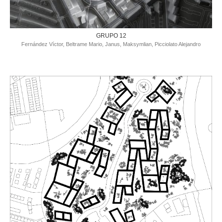
GRUPO 12
Fernández Víctor, Beltrame Mario, Janus, Maksymlian, Picciolato Alejandro