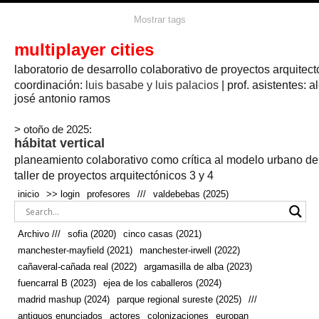
agua
agricultura
Mostrar tags
#propuestas
agricultura circular
aire
aislamiento
arboles
amapolas
arquitectura
arquitectura flexible
multiplayer cities
arquitectura textil
arte
axonometría
artesanía
artistas
badajoz
bicicletas
laboratorio de desarrollo colaborativo de proyectos arquitect
biodiversidad
biorrefinería
biotecnología
bloque lineal
cañada
bodega
botánica
caminos
camping
campo
coordinación:
bosque
luis basabe y luis palacios
| prof. asistentes: a
real
josé antonio ramos
cañaveral
canal
caravanas
casapatio
casas flotantes
castilla-la-mancha
cinco casas
.
ceramica
cincocasas
ciudad
> otoño de 2025:
comic
real
cocina
colaboración
colores
combinatoria
comunidad
hábitat vertical
conexiones
autonoma
conectar
confinamiento
contaminacion
cultivo
cooperativa
crecimiento
deporte
planeamiento colaborativo como crítica al modelo urbano d
cueva
cultivos
don
ecosistema
embalse
quijote
ejea de los caballeros
energías
taller de proyectos arquitectónicos 3 y 4
enterrado
renovables
espacio social
espacio verde
especies
inicio
>> login
profesores
///
valdebebas (2025)
europan
estructura
fachada
fauna
excavado
extensivo
fernández del amo
flexibilidad
festival
fiesta
fotomontaje
Archivo ///
sofia (2020)
cinco casas (2021)
fuencarral b
gastronomía
geologia
geometrización curvas de
manchester-mayfield (2021)
manchester-irwell (2022)
habitat
hábitat
nivel
grúas
habitar
hotel
huesca
cañaveral-cañada real (2022)
argamasilla de alba (2023)
infraestructura
invernadero
jardin
inmigración
instalaciones
fuencarral B (2023)
ejea de los caballeros (2024)
laguna
lineal
madrid
madera
línea del tiempo
longitudinal
madrid mashup (2024)
parque regional sureste (2025)
///
manchester
mapeo
mayfield
marihuana
meditación
antiguos enunciados
actores
colonizaciones
europan