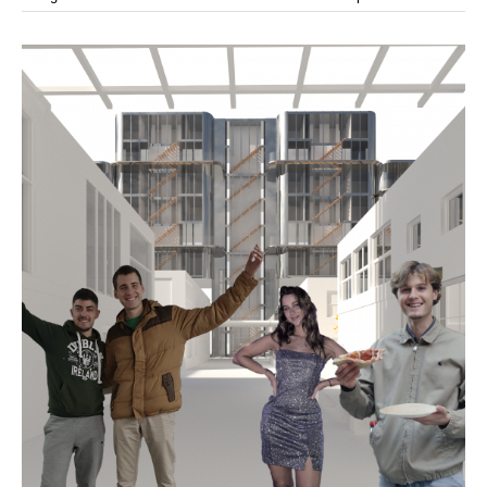
modular
módulos
modulo
mercado
modulación
módulo
modulos
movimiento
música
monasterio
movilidad
mujeres
naturaleza
paisaje
negociaciones
nómada
nucleos
olivos
paisaje productivo
pasarelas
paneles solares
paragüas
parking
producción
plantas
pintura
plegable
prefabricado
presa
private
pueblo de
productivo
protección de los ecosistemas
colonización
recorrido
rave
regadío
regeneración
ruinas
rio
social
remolacha
retiro
ruina
sistema
sociedad
tejido
tecnología
sostenibilidad
sota
sombra
telas
torre
temporeros
territorio
tierra
temporalidad
tiempo
torres
turismo
trama urbana
urbanismo
trabajo
transporte
vegetacion
vegetación
viñedos
vino
vision
vertedero
vivienda
visión
vivienda en
vivienda adosada
vivienda temporal
vivienda minima
altura
vivienda social
yoga