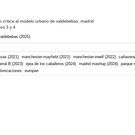
 crítica al modelo urbano de valdebebas, madrid
cos 3 y 4
valdebebas (2025)
asas (2021)
manchester-mayfield (2021)
manchester-irwell (2022)
cañaveral
arral B (2023)
ejea de los caballeros (2024)
madrid mashup (2024)
parque r
lonizaciones
europan