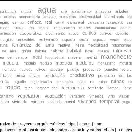
agua
aislamiento
arboles
agricultura circular
aire
amapolas
axonometría
bicicletas
a
artistas
badajoz
biodiversidad
biorrefinería
bi
cañada real
mping
campo
cañaveral
canal
caravanas
casapatio
cas
comic
ocasas
ciudad real
cocina
colaboración
colores
combinatoria
cultivo
cooperativa
crecimiento
deporte
aminacion
cueva
cultivos
enterrado
energías renovables
espacio social
espacio verde
espe
fernández del amo
flexibilidad
fauna
festival
fiesta
fotomontaje
habitat
infraestr
hábitat
s de nivel
grúas
habitar
hotel
huesca
mancheste
lineal
madrid
madera
nea del tiempo
longitudinal
modular
modulos
módulos
modulo
módulo
monasterio
movilid
paisaje
paisaje productivo
nómada
nucleos
olivos
paneles solare
productivo
producción
bricado
presa
private
protección de lo
ruinas
rrido
rio
regadío
regeneración
remolacha
retiro
ruina
s
tejido
a
temporeros
territorio
tierra
telas
temporalidad
tiempo
vegetacion
vegetación
banismo
viñedos
vino
vision
vertedero
vivienda temporal
vivienda minima
ltura
vivienda social
yoga
orativo de proyectos arquitectónicos |
dpa
|
etsam
|
upm
 palacios
| prof. asistentes: alejandro caraballo y carlos rebolo | u.d. j