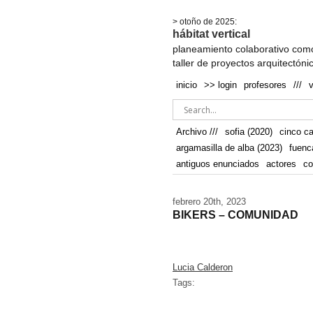
.
> otoño de 2025:
hábitat vertical
planeamiento colaborativo como
taller de proyectos arquitectóni
inicio
>> login
profesores
///
Archivo ///
sofia (2020)
cinco c
argamasilla de alba (2023)
fuenc
antiguos enunciados
actores
co
febrero 20th, 2023
BIKERS – COMUNIDAD
Lucia Calderon
Tags: