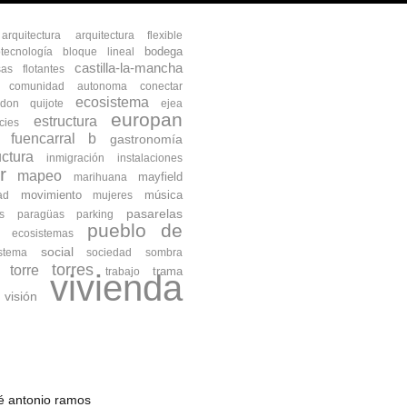
arquitectura
arquitectura flexible
bodega
otecnología
bloque lineal
castilla-la-mancha
as flotantes
comunidad autonoma
conectar
ecosistema
don quijote
ejea
europan
estructura
cies
fuencarral b
gastronomía
uctura
inmigración
instalaciones
r
mapeo
mayfield
marihuana
movimiento
música
ad
mujeres
pasarelas
s
paragüas
parking
pueblo de
s ecosistemas
social
istema
sociedad
sombra
torres
torre
trama
trabajo
vivienda
visión
osé antonio ramos