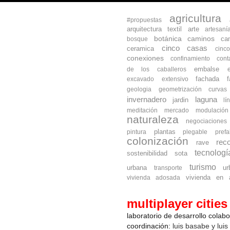
agricultura
#propuestas
arquitectura textil
arte
artesaní
botánica
caminos
ca
bosque
cinco casas
ceramica
cinc
conexiones
confinamiento
cont
embalse
de los caballeros
fachada
excavado
extensivo
geologia
geometrización curva
invernadero
laguna
jardin
lí
meditación
mercado
modulación
naturaleza
negociaciones
plantas
pintura
plegable
prefa
colonización
reco
rave
tecnologí
sostenibilidad
sota
turismo
urbana
ur
transporte
vivienda en a
vivienda adosada
multiplayer cities
laboratorio de desarrollo colab
coordinación:
luis basabe y luis