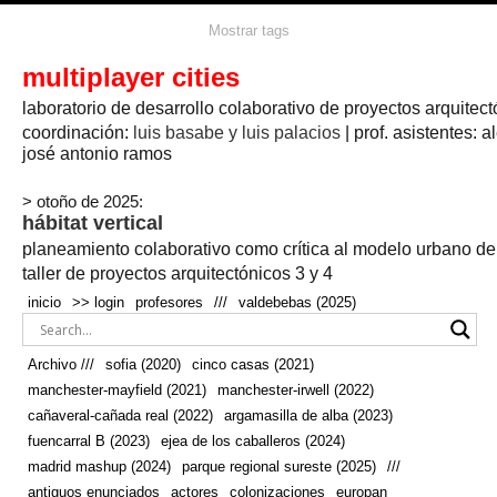
agua
agricultura
Mostrar tags
#propuestas
agricultura circular
aire
aislamiento
arboles
amapolas
arquitectura
arquitectura flexible
multiplayer cities
arquitectura textil
arte
axonometría
artesanía
artistas
badajoz
bicicletas
laboratorio de desarrollo colaborativo de proyectos arquitect
biodiversidad
biorrefinería
biotecnología
bloque lineal
cañada
bodega
botánica
caminos
camping
campo
coordinación:
bosque
luis basabe y luis palacios
| prof. asistentes: a
real
josé antonio ramos
cañaveral
canal
caravanas
casapatio
casas flotantes
castilla-la-mancha
cinco casas
.
ceramica
cincocasas
ciudad
> otoño de 2025:
comic
real
cocina
colaboración
colores
combinatoria
comunidad
hábitat vertical
conexiones
autonoma
conectar
confinamiento
contaminacion
cultivo
cooperativa
crecimiento
deporte
planeamiento colaborativo como crítica al modelo urbano d
cueva
cultivos
don
ecosistema
embalse
quijote
ejea de los caballeros
energías
taller de proyectos arquitectónicos 3 y 4
enterrado
renovables
espacio social
espacio verde
especies
inicio
>> login
profesores
///
valdebebas (2025)
europan
estructura
fachada
fauna
excavado
extensivo
fernández del amo
flexibilidad
festival
fiesta
fotomontaje
Archivo ///
sofia (2020)
cinco casas (2021)
fuencarral b
gastronomía
geologia
geometrización curvas de
manchester-mayfield (2021)
manchester-irwell (2022)
habitat
hábitat
nivel
grúas
habitar
hotel
huesca
cañaveral-cañada real (2022)
argamasilla de alba (2023)
infraestructura
invernadero
jardin
inmigración
instalaciones
fuencarral B (2023)
ejea de los caballeros (2024)
laguna
lineal
madrid
madera
línea del tiempo
longitudinal
madrid mashup (2024)
parque regional sureste (2025)
///
manchester
mapeo
mayfield
marihuana
meditación
antiguos enunciados
actores
colonizaciones
europan