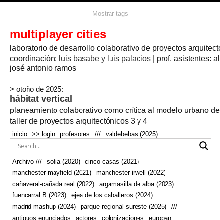
agua
agricultura
Mostrar tags
#propuestas
agricultura circular
aire
aislamiento
arboles
amapolas
arquitectura
arquitectura flexible
multiplayer cities
arquitectura textil
arte
axonometría
artesanía
artistas
badajoz
bicicletas
laboratorio de desarrollo colaborativo de proyectos arquitect
biodiversidad
biorrefinería
biotecnología
bloque lineal
cañada
bodega
botánica
caminos
camping
campo
coordinación:
bosque
luis basabe y luis palacios
| prof. asistentes: a
real
josé antonio ramos
cañaveral
canal
caravanas
casapatio
casas flotantes
castilla-la-mancha
cinco casas
.
ceramica
cincocasas
ciudad
> otoño de 2025:
comic
real
cocina
colaboración
colores
combinatoria
comunidad
hábitat vertical
conexiones
autonoma
conectar
confinamiento
contaminacion
cultivo
cooperativa
crecimiento
deporte
planeamiento colaborativo como crítica al modelo urbano d
cueva
cultivos
don
ecosistema
embalse
quijote
ejea de los caballeros
energías
taller de proyectos arquitectónicos 3 y 4
enterrado
renovables
espacio social
espacio verde
especies
inicio
>> login
profesores
///
valdebebas (2025)
europan
estructura
fachada
fauna
excavado
extensivo
fernández del amo
flexibilidad
festival
fiesta
fotomontaje
Archivo ///
sofia (2020)
cinco casas (2021)
fuencarral b
gastronomía
geologia
geometrización curvas de
manchester-mayfield (2021)
manchester-irwell (2022)
habitat
hábitat
nivel
grúas
habitar
hotel
huesca
cañaveral-cañada real (2022)
argamasilla de alba (2023)
infraestructura
invernadero
jardin
inmigración
instalaciones
fuencarral B (2023)
ejea de los caballeros (2024)
laguna
lineal
madrid
madera
línea del tiempo
longitudinal
madrid mashup (2024)
parque regional sureste (2025)
///
manchester
mapeo
mayfield
marihuana
meditación
antiguos enunciados
actores
colonizaciones
europan