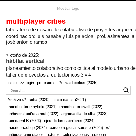
agua
agricultura
Mostrar tags
#propuestas
agricultura circular
aire
aislamiento
arboles
amapolas
arquitectura
arquitectura flexible
multiplayer cities
arquitectura textil
arte
axonometría
artesanía
artistas
badajoz
bicicletas
laboratorio de desarrollo colaborativo de proyectos arquitect
biodiversidad
biorrefinería
biotecnología
bloque lineal
cañada
bodega
botánica
caminos
camping
campo
coordinación:
bosque
luis basabe y luis palacios
| prof. asistentes: a
real
josé antonio ramos
cañaveral
canal
caravanas
casapatio
casas flotantes
castilla-la-mancha
cinco casas
.
ceramica
cincocasas
ciudad
> otoño de 2025:
comic
real
cocina
colaboración
colores
combinatoria
comunidad
hábitat vertical
conexiones
autonoma
conectar
confinamiento
contaminacion
cultivo
cooperativa
crecimiento
deporte
planeamiento colaborativo como crítica al modelo urbano d
cueva
cultivos
don
ecosistema
embalse
quijote
ejea de los caballeros
energías
taller de proyectos arquitectónicos 3 y 4
enterrado
renovables
espacio social
espacio verde
especies
inicio
>> login
profesores
///
valdebebas (2025)
europan
estructura
fachada
fauna
excavado
extensivo
fernández del amo
flexibilidad
festival
fiesta
fotomontaje
Archivo ///
sofia (2020)
cinco casas (2021)
fuencarral b
gastronomía
geologia
geometrización curvas de
manchester-mayfield (2021)
manchester-irwell (2022)
habitat
hábitat
nivel
grúas
habitar
hotel
huesca
cañaveral-cañada real (2022)
argamasilla de alba (2023)
infraestructura
invernadero
jardin
inmigración
instalaciones
fuencarral B (2023)
ejea de los caballeros (2024)
laguna
lineal
madrid
madera
línea del tiempo
longitudinal
madrid mashup (2024)
parque regional sureste (2025)
///
manchester
mapeo
mayfield
marihuana
meditación
antiguos enunciados
actores
colonizaciones
europan