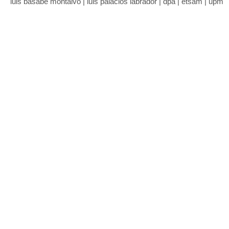
luis basabe montalvo | luis palacios labrador | dpa | etsam | upm