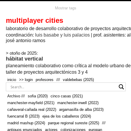
agua
agricultura
Mostrar tags
#propuestas
agricultura circular
aire
aislamiento
arboles
amapolas
arquitectura
arquitectura flexible
multiplayer cities
arquitectura textil
arte
axonometría
artesanía
artistas
badajoz
bicicletas
laboratorio de desarrollo colaborativo de proyectos arquitect
biodiversidad
biorrefinería
biotecnología
bloque lineal
cañada
bodega
botánica
caminos
camping
campo
coordinación:
bosque
luis basabe y luis palacios
| prof. asistentes: a
real
josé antonio ramos
cañaveral
canal
caravanas
casapatio
casas flotantes
castilla-la-mancha
cinco casas
.
ceramica
cincocasas
ciudad
> otoño de 2025:
comic
real
cocina
colaboración
colores
combinatoria
comunidad
hábitat vertical
conexiones
autonoma
conectar
confinamiento
contaminacion
cultivo
cooperativa
crecimiento
deporte
planeamiento colaborativo como crítica al modelo urbano d
cueva
cultivos
don
ecosistema
embalse
quijote
ejea de los caballeros
energías
taller de proyectos arquitectónicos 3 y 4
enterrado
renovables
espacio social
espacio verde
especies
inicio
>> login
profesores
///
valdebebas (2025)
europan
estructura
fachada
fauna
excavado
extensivo
fernández del amo
flexibilidad
festival
fiesta
fotomontaje
Archivo ///
sofia (2020)
cinco casas (2021)
fuencarral b
gastronomía
geologia
geometrización curvas de
manchester-mayfield (2021)
manchester-irwell (2022)
habitat
hábitat
nivel
grúas
habitar
hotel
huesca
cañaveral-cañada real (2022)
argamasilla de alba (2023)
infraestructura
invernadero
jardin
inmigración
instalaciones
fuencarral B (2023)
ejea de los caballeros (2024)
laguna
lineal
madrid
madera
línea del tiempo
longitudinal
madrid mashup (2024)
parque regional sureste (2025)
///
manchester
mapeo
mayfield
marihuana
meditación
antiguos enunciados
actores
colonizaciones
europan