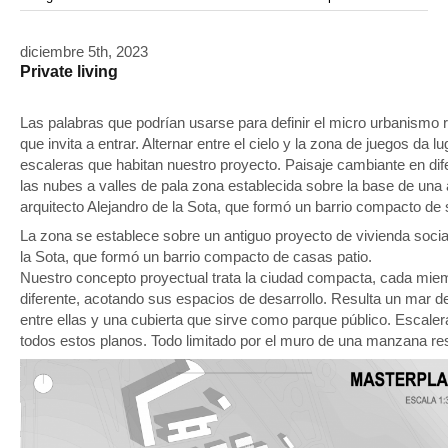
modular
modulos
modulo
mercado
modulación
módulo
módulos
movimiento
música
monasterio
movilidad
mujeres
naturaleza
diciembre 5th, 2023
paisaje
negociaciones
nómada
nucleos
olivos
Private living
paisaje productivo
pasarelas
paneles solares
paragüas
parking
producción
plantas
pintura
plegable
prefabricado
presa
private
pueblo de
productivo
Las palabras que podrían usarse para definir el micro urbanismo 
protección de los ecosistemas
que invita a entrar. Alternar entre el cielo y la zona de juegos da
colonización
recorrido
rave
regadío
regeneración
escaleras que habitan nuestro proyecto. Paisaje cambiante en dife
ruinas
rio
social
remolacha
retiro
ruina
sistema
sociedad
las nubes a valles de pala zona establecida sobre la base de una a
tejido
tecnología
sostenibilidad
sota
sombra
telas
arquitecto Alejandro de la Sota, que formó un barrio compacto de 
torre
temporeros
territorio
tierra
temporalidad
tiempo
La zona se establece sobre un antiguo proyecto de vivienda social 
torres
turismo
trama urbana
urbanismo
trabajo
transporte
la Sota, que formó un barrio compacto de casas patio.
vegetacion
vegetación
viñedos
vino
vision
vertedero
Nuestro concepto proyectual trata la ciudad compacta, cada miemb
vivienda
diferente, acotando sus espacios de desarrollo. Resulta un mar de
entre ellas y una cubierta que sirve como parque público. Escaler
visión
vivienda en
vivienda adosada
todos estos planos. Todo limitado por el muro de una manzana res
vivienda temporal
vivienda minima
altura
vivienda social
yoga