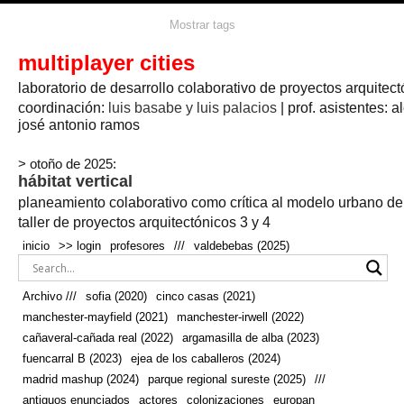
agua
agricultura
Mostrar tags
#propuestas
agricultura circular
aire
aislamiento
arboles
amapolas
arquitectura
arquitectura flexible
multiplayer cities
arquitectura textil
arte
axonometría
artesanía
artistas
badajoz
bicicletas
laboratorio de desarrollo colaborativo de proyectos arquitect
biodiversidad
biorrefinería
biotecnología
bloque lineal
cañada
bodega
botánica
caminos
camping
campo
coordinación:
bosque
luis basabe y luis palacios
| prof. asistentes: a
real
josé antonio ramos
cañaveral
canal
caravanas
casapatio
casas flotantes
castilla-la-mancha
cinco casas
.
ceramica
cincocasas
ciudad
> otoño de 2025:
comic
real
cocina
colaboración
colores
combinatoria
comunidad
hábitat vertical
conexiones
autonoma
conectar
confinamiento
contaminacion
cultivo
cooperativa
crecimiento
deporte
planeamiento colaborativo como crítica al modelo urbano d
cueva
cultivos
don
ecosistema
embalse
quijote
ejea de los caballeros
energías
taller de proyectos arquitectónicos 3 y 4
enterrado
renovables
espacio social
espacio verde
especies
inicio
>> login
profesores
///
valdebebas (2025)
europan
estructura
fachada
fauna
excavado
extensivo
fernández del amo
flexibilidad
festival
fiesta
fotomontaje
Archivo ///
sofia (2020)
cinco casas (2021)
fuencarral b
gastronomía
geologia
geometrización curvas de
manchester-mayfield (2021)
manchester-irwell (2022)
habitat
hábitat
nivel
grúas
habitar
hotel
huesca
cañaveral-cañada real (2022)
argamasilla de alba (2023)
infraestructura
invernadero
jardin
inmigración
instalaciones
fuencarral B (2023)
ejea de los caballeros (2024)
laguna
lineal
madrid
madera
línea del tiempo
longitudinal
madrid mashup (2024)
parque regional sureste (2025)
///
manchester
mapeo
mayfield
marihuana
meditación
antiguos enunciados
actores
colonizaciones
europan