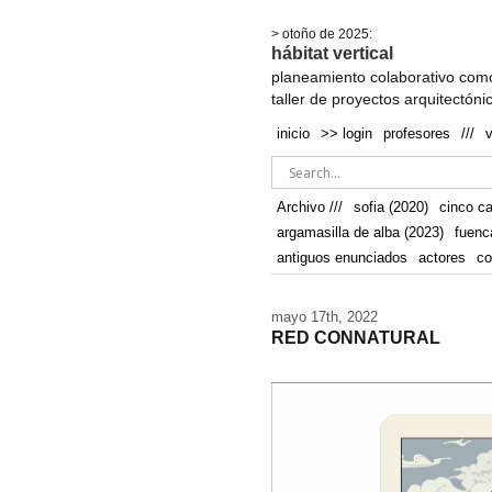
.
> otoño de 2025:
hábitat vertical
planeamiento colaborativo como
taller de proyectos arquitectóni
inicio
>> login
profesores
///
Archivo ///
sofia (2020)
cinco c
argamasilla de alba (2023)
fuenc
antiguos enunciados
actores
co
mayo 17th, 2022
RED CONNATURAL