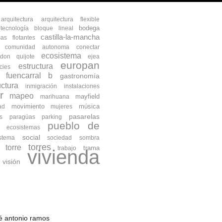
arquitectura
arquitectura flexible
bodega
otecnología
bloque lineal
castilla-la-mancha
as flotantes
comunidad autonoma
conectar
ecosistema
don quijote
ejea
europan
estructura
cies
fuencarral b
gastronomía
uctura
inmigración
instalaciones
r
mapeo
mayfield
marihuana
movimiento
música
ad
mujeres
pasarelas
s
paragüas
parking
pueblo de
s ecosistemas
social
istema
sociedad
sombra
torres
torre
trama
trabajo
vivienda
visión
osé antonio ramos