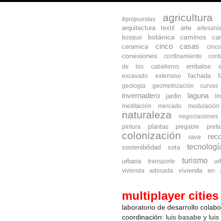
agricultura
#propuestas
arquitectura textil
arte
artesaní
botánica
caminos
ca
bosque
cinco casas
ceramica
cinc
conexiones
confinamiento
cont
embalse
de los caballeros
fachada
excavado
extensivo
geologia
geometrización curva
invernadero
laguna
jardin
lí
meditación
mercado
modulación
naturaleza
negociaciones
plantas
pintura
plegable
prefa
colonización
reco
rave
tecnologí
sostenibilidad
sota
turismo
urbana
ur
transporte
vivienda en a
vivienda adosada
multiplayer cities
laboratorio de desarrollo colab
coordinación:
luis basabe y luis