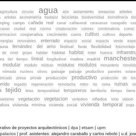
agua
aislamiento
arboles
agricultura circular
aire
amapolas
axonometría
bicicletas
a
artistas
badajoz
biodiversidad
biorrefinería
bi
cañada real
mping
campo
cañaveral
canal
caravanas
casapatio
cas
comic
ocasas
ciudad real
cocina
colaboración
colores
combinatoria
cultivo
cooperativa
crecimiento
deporte
aminacion
cueva
cultivos
enterrado
energías renovables
espacio social
espacio verde
espe
fernández del amo
flexibilidad
fauna
festival
fiesta
fotomontaje
habitat
infraestr
hábitat
s de nivel
grúas
habitar
hotel
huesca
mancheste
lineal
madrid
madera
nea del tiempo
longitudinal
modular
modulos
módulos
modulo
módulo
monasterio
movilid
paisaje
paisaje productivo
nómada
nucleos
olivos
paneles solare
productivo
producción
bricado
presa
private
protección de lo
ruinas
rrido
rio
regadío
regeneración
remolacha
retiro
ruina
s
tejido
a
temporeros
territorio
tierra
telas
temporalidad
tiempo
vegetacion
vegetación
banismo
viñedos
vino
vision
vertedero
vivienda temporal
vivienda minima
ltura
vivienda social
yoga
orativo de proyectos arquitectónicos |
dpa
|
etsam
|
upm
 palacios
| prof. asistentes: alejandro caraballo y carlos rebolo | u.d. j