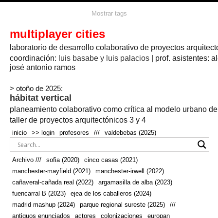
agua
agricultura
Mostrar tags
#propuestas
agricultura circular
aire
aislamiento
arboles
amapolas
arquitectura
arquitectura flexible
multiplayer cities
arquitectura textil
arte
axonometría
artesanía
artistas
badajoz
bicicletas
laboratorio de desarrollo colaborativo de proyectos arquitect
biodiversidad
biorrefinería
biotecnología
bloque lineal
cañada
bodega
botánica
caminos
camping
campo
coordinación:
bosque
luis basabe y luis palacios
| prof. asistentes: a
real
josé antonio ramos
cañaveral
canal
caravanas
casapatio
casas flotantes
castilla-la-mancha
cinco casas
.
ceramica
cincocasas
ciudad
> otoño de 2025:
comic
real
cocina
colaboración
colores
combinatoria
comunidad
hábitat vertical
conexiones
autonoma
conectar
confinamiento
contaminacion
cultivo
cooperativa
crecimiento
deporte
planeamiento colaborativo como crítica al modelo urbano d
cueva
cultivos
don
ecosistema
embalse
quijote
ejea de los caballeros
energías
taller de proyectos arquitectónicos 3 y 4
enterrado
renovables
espacio social
espacio verde
especies
inicio
>> login
profesores
///
valdebebas (2025)
europan
estructura
fachada
fauna
excavado
extensivo
fernández del amo
flexibilidad
festival
fiesta
fotomontaje
Archivo ///
sofia (2020)
cinco casas (2021)
fuencarral b
gastronomía
geologia
geometrización curvas de
manchester-mayfield (2021)
manchester-irwell (2022)
habitat
hábitat
nivel
grúas
habitar
hotel
huesca
cañaveral-cañada real (2022)
argamasilla de alba (2023)
infraestructura
invernadero
jardin
inmigración
instalaciones
fuencarral B (2023)
ejea de los caballeros (2024)
laguna
lineal
madrid
madera
línea del tiempo
longitudinal
madrid mashup (2024)
parque regional sureste (2025)
///
manchester
mapeo
mayfield
marihuana
meditación
antiguos enunciados
actores
colonizaciones
europan