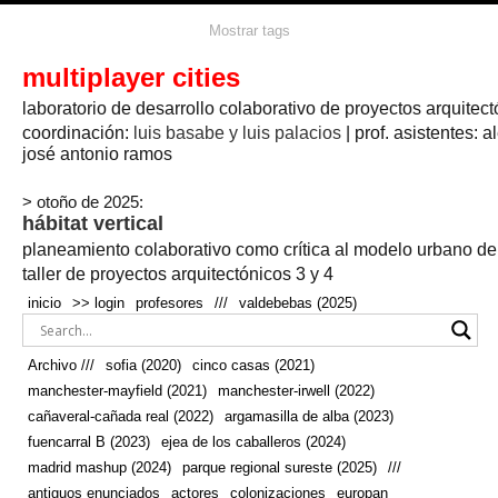
agua
agricultura
Mostrar tags
#propuestas
agricultura circular
aire
aislamiento
arboles
amapolas
arquitectura
arquitectura flexible
multiplayer cities
arquitectura textil
arte
axonometría
artesanía
artistas
badajoz
bicicletas
laboratorio de desarrollo colaborativo de proyectos arquitect
biodiversidad
biorrefinería
biotecnología
bloque lineal
cañada
bodega
botánica
caminos
camping
campo
coordinación:
bosque
luis basabe y luis palacios
| prof. asistentes: a
real
josé antonio ramos
cañaveral
canal
caravanas
casapatio
casas flotantes
castilla-la-mancha
cinco casas
.
ceramica
cincocasas
ciudad
> otoño de 2025:
comic
real
cocina
colaboración
colores
combinatoria
comunidad
hábitat vertical
conexiones
autonoma
conectar
confinamiento
contaminacion
cultivo
cooperativa
crecimiento
deporte
planeamiento colaborativo como crítica al modelo urbano d
cueva
cultivos
don
ecosistema
embalse
quijote
ejea de los caballeros
energías
taller de proyectos arquitectónicos 3 y 4
enterrado
renovables
espacio social
espacio verde
especies
inicio
>> login
profesores
///
valdebebas (2025)
europan
estructura
fachada
fauna
excavado
extensivo
fernández del amo
flexibilidad
festival
fiesta
fotomontaje
Archivo ///
sofia (2020)
cinco casas (2021)
fuencarral b
gastronomía
geologia
geometrización curvas de
manchester-mayfield (2021)
manchester-irwell (2022)
habitat
hábitat
nivel
grúas
habitar
hotel
huesca
cañaveral-cañada real (2022)
argamasilla de alba (2023)
infraestructura
invernadero
jardin
inmigración
instalaciones
fuencarral B (2023)
ejea de los caballeros (2024)
laguna
lineal
madrid
madera
línea del tiempo
longitudinal
madrid mashup (2024)
parque regional sureste (2025)
///
manchester
mapeo
mayfield
marihuana
meditación
antiguos enunciados
actores
colonizaciones
europan