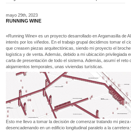
modular
módulos
modulo
mercado
modulación
módulo
modulos
movimiento
música
monasterio
movilidad
mujeres
naturaleza
mayo 29th, 2023
paisaje
negociaciones
nómada
nucleos
olivos
RUNNING WINE
paisaje productivo
pasarelas
paneles solares
paragüas
parking
producción
plantas
pintura
plegable
prefabricado
presa
private
pueblo de
productivo
«Running Wine» es un proyecto desarrollado en Argamasilla de Alb
protección de los ecosistemas
interés por los viñedos. En el trabajo grupal decidimos tomar el c
colonización
recorrido
rave
regadío
regeneración
que creasen piezas arquitectónicas, siendo mi proyecto el broche 
ruinas
rio
social
remolacha
retiro
ruina
sistema
sociedad
logística y de venta. Además, debido a mi ubicación privilegiada en
tejido
tecnología
sostenibilidad
sota
sombra
telas
carta de presentación de todo el sistema. Además, asumí el reto d
torre
alojamientos temporales, unas viviendas turísticas.
temporeros
territorio
tierra
temporalidad
tiempo
torres
turismo
trama urbana
urbanismo
trabajo
transporte
vegetacion
vegetación
viñedos
vino
visión
vertedero
vivienda
vision
vivienda en
vivienda adosada
vivienda temporal
vivienda minima
altura
vivienda social
yoga
Esto me llevo a tomar la decisión de comenzar tratando mi pieza 
desencadenando en un edificio longitudinal paralelo a la carreter