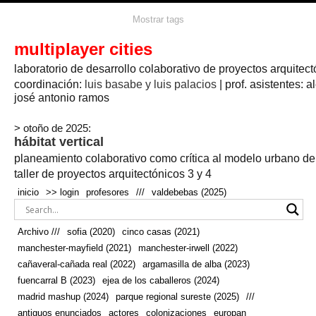
agua
agricultura
Mostrar tags
#propuestas
agricultura circular
aire
aislamiento
arboles
amapolas
arquitectura
arquitectura flexible
multiplayer cities
arquitectura textil
arte
axonometría
artesanía
artistas
badajoz
bicicletas
laboratorio de desarrollo colaborativo de proyectos arquitect
biodiversidad
biorrefinería
biotecnología
bloque lineal
cañada
bodega
botánica
caminos
camping
campo
coordinación:
bosque
luis basabe y luis palacios
| prof. asistentes: a
real
josé antonio ramos
cañaveral
canal
caravanas
casapatio
casas flotantes
castilla-la-mancha
cinco casas
.
ceramica
cincocasas
ciudad
> otoño de 2025:
comic
real
cocina
colaboración
colores
combinatoria
comunidad
hábitat vertical
conexiones
autonoma
conectar
confinamiento
contaminacion
cultivo
cooperativa
crecimiento
deporte
planeamiento colaborativo como crítica al modelo urbano d
cueva
cultivos
don
ecosistema
embalse
quijote
ejea de los caballeros
energías
taller de proyectos arquitectónicos 3 y 4
enterrado
renovables
espacio social
espacio verde
especies
inicio
>> login
profesores
///
valdebebas (2025)
europan
estructura
fachada
fauna
excavado
extensivo
fernández del amo
flexibilidad
festival
fiesta
fotomontaje
Archivo ///
sofia (2020)
cinco casas (2021)
fuencarral b
gastronomía
geologia
geometrización curvas de
manchester-mayfield (2021)
manchester-irwell (2022)
habitat
hábitat
nivel
grúas
habitar
hotel
huesca
cañaveral-cañada real (2022)
argamasilla de alba (2023)
infraestructura
invernadero
jardin
inmigración
instalaciones
fuencarral B (2023)
ejea de los caballeros (2024)
laguna
lineal
madrid
madera
línea del tiempo
longitudinal
madrid mashup (2024)
parque regional sureste (2025)
///
manchester
mapeo
mayfield
marihuana
meditación
antiguos enunciados
actores
colonizaciones
europan