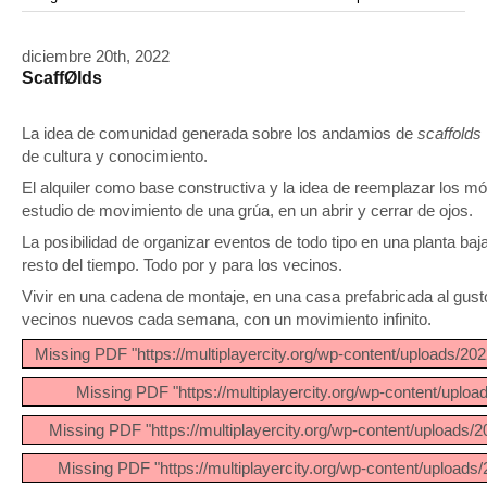
modular
módulos
modulo
mercado
modulación
módulo
modulos
movimiento
música
monasterio
movilidad
mujeres
naturaleza
diciembre 20th, 2022
paisaje
negociaciones
nómada
nucleos
olivos
ScaffØlds
paisaje productivo
pasarelas
paneles solares
paragüas
parking
producción
plantas
pintura
plegable
prefabricado
presa
private
pueblo de
productivo
La idea de comunidad generada sobre los andamios de
scaffolds
protección de los ecosistemas
de cultura y conocimiento.
colonización
recorrido
rave
regadío
regeneración
El alquiler como base constructiva y la idea de reemplazar los mód
ruinas
rio
social
remolacha
retiro
ruina
sistema
sociedad
estudio de movimiento de una grúa, en un abrir y cerrar de ojos.
tejido
tecnología
sostenibilidad
sota
sombra
telas
La posibilidad de organizar eventos de todo tipo en una planta ba
torre
temporeros
territorio
tierra
temporalidad
tiempo
resto del tiempo. Todo por y para los vecinos.
torres
turismo
trama urbana
urbanismo
trabajo
transporte
Vivir en una cadena de montaje, en una casa prefabricada al gust
vegetacion
vegetación
viñedos
vino
vision
vertedero
vecinos nuevos cada semana, con un movimiento infinito.
vivienda
visión
vivienda en
vivienda adosada
Missing PDF "https://multiplayercity.org/wp-content/uploads
vivienda temporal
vivienda minima
altura
vivienda social
Missing PDF "https://multiplayercity.org/wp-content/upl
yoga
Missing PDF "https://multiplayercity.org/wp-content/uploa
Missing PDF "https://multiplayercity.org/wp-content/uplo