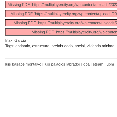
Missing PDF "https://multiplayercity.org/wp-content/upload
Missing PDF "https://multiplayercity.org/wp-content/upload
Missing PDF "https://multiplayercity.org/wp-content/uploa
Missing PDF "https://multiplayercity.org/wp-conte
Iñaki García
Tags:
andamio
,
estructura
,
prefabricado
,
social
,
vivienda minima
luis basabe montalvo | luis palacios labrador | dpa | etsam | upm