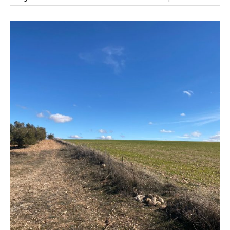
modular
modulos
modulo
mercado
modulación
módulo
módulos
movimiento
música
monasterio
movilidad
mujeres
naturaleza
paisaje
negociaciones
nómada
nucleos
olivos
paisaje productivo
pasarelas
paneles solares
paragüas
parking
producción
plantas
pintura
plegable
prefabricado
presa
private
pueblo de
productivo
protección de los ecosistemas
colonización
recorrido
rave
regadío
regeneración
ruinas
rio
social
remolacha
retiro
ruina
sistema
sociedad
tejido
tecnología
sostenibilidad
sota
sombra
telas
torre
temporeros
territorio
tierra
temporalidad
tiempo
torres
turismo
trama urbana
urbanismo
trabajo
transporte
vegetacion
vegetación
viñedos
vino
visión
vertedero
vivienda
vision
vivienda en
vivienda adosada
vivienda temporal
vivienda minima
altura
vivienda social
yoga