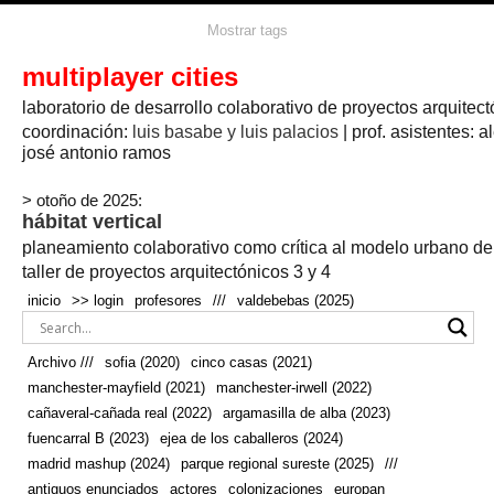
agua
agricultura
Mostrar tags
#propuestas
agricultura circular
aire
aislamiento
arboles
amapolas
arquitectura
arquitectura flexible
multiplayer cities
arquitectura textil
arte
axonometría
artesanía
artistas
badajoz
bicicletas
laboratorio de desarrollo colaborativo de proyectos arquitect
biodiversidad
biorrefinería
biotecnología
bloque lineal
cañada
bodega
botánica
caminos
camping
campo
coordinación:
bosque
luis basabe y luis palacios
| prof. asistentes: a
real
josé antonio ramos
cañaveral
canal
caravanas
casapatio
casas flotantes
castilla-la-mancha
cinco casas
.
ceramica
cincocasas
ciudad
> otoño de 2025:
comic
real
cocina
colaboración
colores
combinatoria
comunidad
hábitat vertical
conexiones
autonoma
conectar
confinamiento
contaminacion
cultivo
cooperativa
crecimiento
deporte
planeamiento colaborativo como crítica al modelo urbano d
cueva
cultivos
don
ecosistema
embalse
quijote
ejea de los caballeros
energías
taller de proyectos arquitectónicos 3 y 4
enterrado
renovables
espacio social
espacio verde
especies
inicio
>> login
profesores
///
valdebebas (2025)
europan
estructura
fachada
fauna
excavado
extensivo
fernández del amo
flexibilidad
festival
fiesta
fotomontaje
Archivo ///
sofia (2020)
cinco casas (2021)
fuencarral b
gastronomía
geologia
geometrización curvas de
manchester-mayfield (2021)
manchester-irwell (2022)
habitat
hábitat
nivel
grúas
habitar
hotel
huesca
cañaveral-cañada real (2022)
argamasilla de alba (2023)
infraestructura
invernadero
jardin
inmigración
instalaciones
fuencarral B (2023)
ejea de los caballeros (2024)
laguna
lineal
madrid
madera
línea del tiempo
longitudinal
madrid mashup (2024)
parque regional sureste (2025)
///
manchester
mapeo
mayfield
marihuana
meditación
antiguos enunciados
actores
colonizaciones
europan