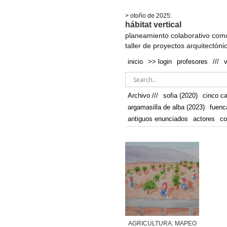
.
> otoño de 2025:
hábitat vertical
planeamiento colaborativo como
taller de proyectos arquitectóni
inicio
>> login
profesores
///
Archivo ///
sofia (2020)
cinco c
argamasilla de alba (2023)
fuenc
antiguos enunciados
actores
co
AGRICULTURA: MAPEO