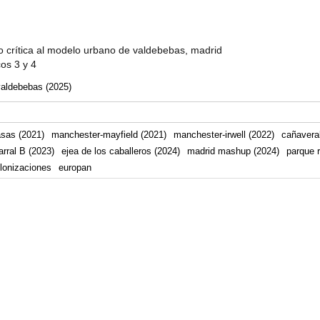
 crítica al modelo urbano de valdebebas, madrid
cos 3 y 4
valdebebas (2025)
asas (2021)
manchester-mayfield (2021)
manchester-irwell (2022)
cañaveral
arral B (2023)
ejea de los caballeros (2024)
madrid mashup (2024)
parque r
lonizaciones
europan