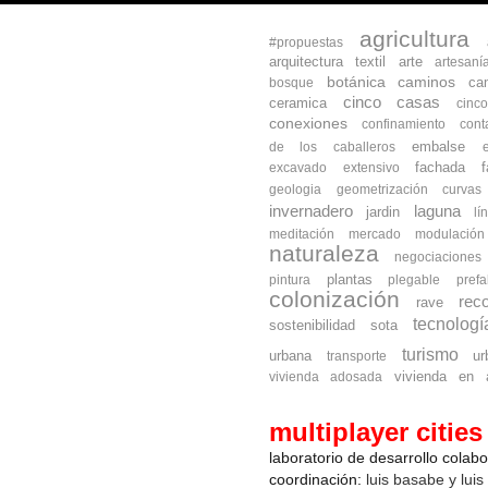
agricultura
#propuestas
arquitectura textil
arte
artesaní
botánica
caminos
ca
bosque
cinco casas
ceramica
cinc
conexiones
confinamiento
cont
embalse
de los caballeros
fachada
excavado
extensivo
geologia
geometrización curva
invernadero
laguna
jardin
lí
meditación
mercado
modulación
naturaleza
negociaciones
plantas
pintura
plegable
prefa
colonización
reco
rave
tecnologí
sostenibilidad
sota
turismo
urbana
ur
transporte
vivienda en a
vivienda adosada
multiplayer cities
laboratorio de desarrollo colab
coordinación:
luis basabe y luis