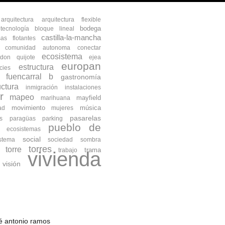
arquitectura
arquitectura flexible
bodega
otecnología
bloque lineal
castilla-la-mancha
as flotantes
comunidad autonoma
conectar
ecosistema
don quijote
ejea
europan
estructura
cies
fuencarral b
gastronomía
uctura
inmigración
instalaciones
r
mapeo
mayfield
marihuana
movimiento
música
ad
mujeres
pasarelas
s
paragüas
parking
pueblo de
s ecosistemas
social
istema
sociedad
sombra
torres
torre
trama
trabajo
vivienda
visión
osé antonio ramos