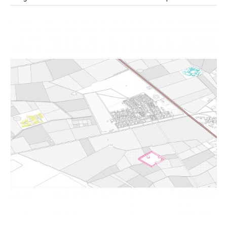
modular
modulos
modulo
mercado
modulación
módulo
módulos
movimiento
música
monasterio
movilidad
mujeres
naturaleza
paisaje
negociaciones
nómada
nucleos
olivos
paisaje productivo
pasarelas
paneles solares
paragüas
parking
producción
plantas
pintura
plegable
prefabricado
presa
private
pueblo de
productivo
protección de los ecosistemas
colonización
recorrido
rave
regadío
regeneración
ruinas
rio
social
remolacha
retiro
ruina
sistema
sociedad
tejido
tecnología
sostenibilidad
sota
sombra
telas
torre
temporeros
territorio
tierra
temporalidad
tiempo
torres
turismo
trama urbana
urbanismo
trabajo
transporte
vegetacion
vegetación
viñedos
vino
vision
vertedero
vivienda
visión
vivienda en
vivienda adosada
vivienda temporal
vivienda minima
altura
vivienda social
yoga