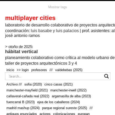
agua
agricultura
Mostrar tags
#propuestas
agricultura circular
aire
aislamiento
arboles
amapolas
arquitectura
arquitectura flexible
multiplayer cities
arquitectura textil
arte
axonometría
artesanía
artistas
badajoz
bicicletas
laboratorio de desarrollo colaborativo de proyectos arquitect
biodiversidad
biorrefinería
biotecnología
bloque lineal
cañada
bodega
botánica
caminos
camping
campo
coordinación:
bosque
luis basabe y luis palacios
| prof. asistentes: a
real
josé antonio ramos
cañaveral
canal
caravanas
casapatio
casas flotantes
castilla-la-mancha
cinco casas
.
ceramica
cincocasas
ciudad
> otoño de 2025:
comic
real
cocina
colaboración
colores
combinatoria
comunidad
hábitat vertical
conexiones
autonoma
conectar
confinamiento
contaminacion
cultivo
cooperativa
crecimiento
deporte
planeamiento colaborativo como crítica al modelo urbano d
cueva
cultivos
don
ecosistema
embalse
quijote
ejea de los caballeros
energías
taller de proyectos arquitectónicos 3 y 4
enterrado
renovables
espacio social
espacio verde
especies
inicio
>> login
profesores
///
valdebebas (2025)
europan
estructura
fachada
fauna
excavado
extensivo
fernández del amo
flexibilidad
festival
fiesta
fotomontaje
Archivo ///
sofia (2020)
cinco casas (2021)
fuencarral b
gastronomía
geologia
geometrización curvas de
manchester-mayfield (2021)
manchester-irwell (2022)
habitat
hábitat
nivel
grúas
habitar
hotel
huesca
cañaveral-cañada real (2022)
argamasilla de alba (2023)
infraestructura
invernadero
jardin
inmigración
instalaciones
fuencarral B (2023)
ejea de los caballeros (2024)
laguna
lineal
madrid
madera
línea del tiempo
longitudinal
madrid mashup (2024)
parque regional sureste (2025)
///
manchester
mapeo
mayfield
marihuana
meditación
antiguos enunciados
actores
colonizaciones
europan