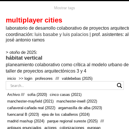
agua
agricultura
Mostrar tags
#propuestas
agricultura circular
aire
aislamiento
arboles
amapolas
arquitectura
arquitectura flexible
multiplayer cities
arquitectura textil
arte
axonometría
artesanía
artistas
badajoz
bicicletas
laboratorio de desarrollo colaborativo de proyectos arquitect
biodiversidad
biorrefinería
biotecnología
bloque lineal
cañada
bodega
botánica
caminos
camping
campo
coordinación:
bosque
luis basabe y luis palacios
| prof. asistentes: a
real
josé antonio ramos
cañaveral
canal
caravanas
casapatio
casas flotantes
castilla-la-mancha
cinco casas
.
ceramica
cincocasas
ciudad
> otoño de 2025:
comic
real
cocina
colaboración
colores
combinatoria
comunidad
hábitat vertical
conexiones
autonoma
conectar
confinamiento
contaminacion
cultivo
cooperativa
crecimiento
deporte
planeamiento colaborativo como crítica al modelo urbano d
cueva
cultivos
don
ecosistema
embalse
quijote
ejea de los caballeros
energías
taller de proyectos arquitectónicos 3 y 4
enterrado
renovables
espacio social
espacio verde
especies
inicio
>> login
profesores
///
valdebebas (2025)
europan
estructura
fachada
fauna
excavado
extensivo
fernández del amo
flexibilidad
festival
fiesta
fotomontaje
Archivo ///
sofia (2020)
cinco casas (2021)
fuencarral b
gastronomía
geologia
geometrización curvas de
manchester-mayfield (2021)
manchester-irwell (2022)
habitat
hábitat
nivel
grúas
habitar
hotel
huesca
cañaveral-cañada real (2022)
argamasilla de alba (2023)
infraestructura
invernadero
jardin
inmigración
instalaciones
fuencarral B (2023)
ejea de los caballeros (2024)
laguna
lineal
madrid
madera
línea del tiempo
longitudinal
madrid mashup (2024)
parque regional sureste (2025)
///
manchester
mapeo
mayfield
marihuana
meditación
antiguos enunciados
actores
colonizaciones
europan