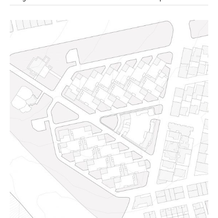
modular
modulos
modulo
mercado
modulación
módulo
módulos
movimiento
música
monasterio
movilidad
mujeres
naturaleza
paisaje
negociaciones
nómada
nucleos
olivos
paisaje productivo
pasarelas
paneles solares
paragüas
parking
producción
plantas
pintura
plegable
prefabricado
presa
private
pueblo de
productivo
protección de los ecosistemas
colonización
recorrido
rave
regadío
regeneración
ruinas
rio
social
remolacha
retiro
ruina
sistema
sociedad
tejido
tecnología
sostenibilidad
sota
sombra
telas
torre
temporeros
territorio
tierra
temporalidad
tiempo
torres
turismo
trama urbana
urbanismo
trabajo
transporte
vegetacion
vegetación
viñedos
vino
visión
vertedero
vivienda
vision
vivienda en
vivienda adosada
vivienda temporal
vivienda minima
altura
vivienda social
yoga