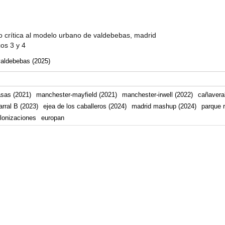
 crítica al modelo urbano de valdebebas, madrid
cos 3 y 4
valdebebas (2025)
asas (2021)
manchester-mayfield (2021)
manchester-irwell (2022)
cañaveral
arral B (2023)
ejea de los caballeros (2024)
madrid mashup (2024)
parque r
lonizaciones
europan