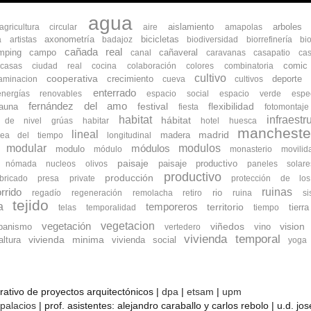
agua
aislamiento
arboles
agricultura circular
aire
amapolas
axonometría
bicicletas
a
artistas
badajoz
biodiversidad
biorrefinería
bi
cañada real
mping
campo
cañaveral
canal
caravanas
casapatio
cas
comic
ocasas
ciudad real
cocina
colaboración
colores
combinatoria
cultivo
cooperativa
crecimiento
deporte
aminacion
cueva
cultivos
enterrado
energías renovables
espacio social
espacio verde
espe
fernández del amo
flexibilidad
fauna
festival
fiesta
fotomontaje
habitat
infraestr
hábitat
s de nivel
grúas
habitar
hotel
huesca
mancheste
lineal
madrid
madera
nea del tiempo
longitudinal
modular
modulos
módulos
modulo
módulo
monasterio
movilid
paisaje
paisaje productivo
nómada
nucleos
olivos
paneles solare
productivo
producción
bricado
presa
private
protección de lo
ruinas
rrido
rio
regadío
regeneración
remolacha
retiro
ruina
s
tejido
a
temporeros
territorio
tierra
telas
temporalidad
tiempo
vegetacion
vegetación
banismo
viñedos
vino
vision
vertedero
vivienda temporal
vivienda minima
ltura
vivienda social
yoga
orativo de proyectos arquitectónicos |
dpa
|
etsam
|
upm
 palacios
| prof. asistentes: alejandro caraballo y carlos rebolo | u.d. j