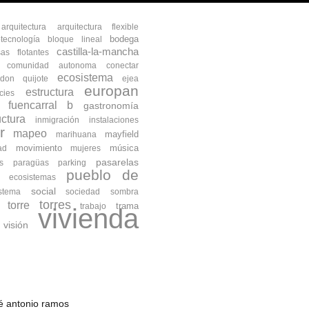
arquitectura
arquitectura flexible
bodega
otecnología
bloque lineal
castilla-la-mancha
as flotantes
comunidad autonoma
conectar
ecosistema
don quijote
ejea
europan
estructura
cies
fuencarral b
gastronomía
uctura
inmigración
instalaciones
r
mapeo
mayfield
marihuana
movimiento
música
ad
mujeres
pasarelas
s
paragüas
parking
pueblo de
s ecosistemas
social
istema
sociedad
sombra
torres
torre
trama
trabajo
vivienda
visión
osé antonio ramos