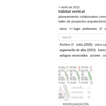
.
> otoño de 2025:
hábitat vertical
planeamiento colaborativo como
taller de proyectos arquitectóni
inicio
>> login
profesores
///
Archivo ///
sofia (2020)
cinco c
argamasilla de alba (2023)
fuenc
antiguos enunciados
actores
co
REORGANIZACIÓN