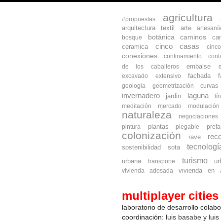
agricultura
#propuestas
arquitectura textil
arte
artesaní
botánica
caminos
ca
bosque
cinco casas
ceramica
cinc
conexiones
confinamiento
cont
embalse
de los caballeros
fachada
excavado
extensivo
geologia
geometrización curva
invernadero
laguna
jardin
lí
meditación
mercado
modulación
naturaleza
negociaciones
plantas
pintura
plegable
prefa
colonización
reco
rave
tecnologí
sostenibilidad
sota
turismo
urbana
ur
transporte
vivienda en a
vivienda adosada
multiplayer cities
laboratorio de desarrollo colab
coordinación:
luis basabe y luis