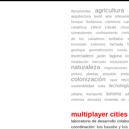
agricultura
#propuestas
arquitectura textil
arte
artesaní
botánica
caminos
ca
bosque
cinco casas
ceramica
cinc
conexiones
confinamiento
cont
embalse
de los caballeros
fachada
excavado
extensivo
geologia
geometrización curva
invernadero
laguna
jardin
lí
meditación
mercado
modulación
naturaleza
negociaciones
plantas
pintura
plegable
prefa
colonización
reco
rave
tecnologí
sostenibilidad
sota
turismo
urbana
ur
transporte
vivienda en a
vivienda adosada
multiplayer cities
laboratorio de desarrollo colab
coordinación:
luis basabe y luis