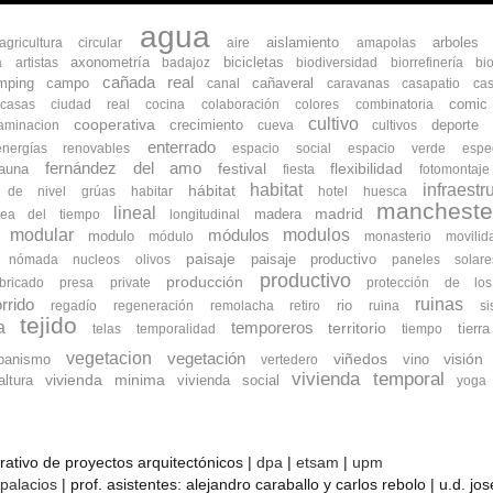
agua
aislamiento
arboles
agricultura circular
aire
amapolas
axonometría
bicicletas
a
artistas
badajoz
biodiversidad
biorrefinería
bi
cañada real
mping
campo
cañaveral
canal
caravanas
casapatio
cas
comic
ocasas
ciudad real
cocina
colaboración
colores
combinatoria
cultivo
cooperativa
crecimiento
deporte
aminacion
cueva
cultivos
enterrado
energías renovables
espacio social
espacio verde
espe
fernández del amo
flexibilidad
fauna
festival
fiesta
fotomontaje
habitat
infraestr
hábitat
s de nivel
grúas
habitar
hotel
huesca
mancheste
lineal
madrid
madera
nea del tiempo
longitudinal
modular
modulos
módulos
modulo
módulo
monasterio
movilid
paisaje
paisaje productivo
nómada
nucleos
olivos
paneles solare
productivo
producción
bricado
presa
private
protección de lo
ruinas
rrido
rio
regadío
regeneración
remolacha
retiro
ruina
s
tejido
a
temporeros
territorio
tierra
telas
temporalidad
tiempo
vegetacion
vegetación
banismo
viñedos
vino
visión
vertedero
vivienda temporal
vivienda minima
ltura
vivienda social
yoga
orativo de proyectos arquitectónicos |
dpa
|
etsam
|
upm
 palacios
| prof. asistentes: alejandro caraballo y carlos rebolo | u.d. j