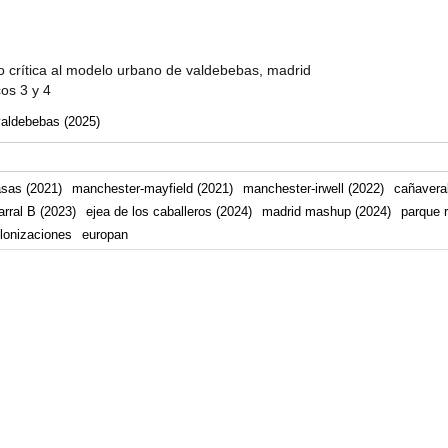
 crítica al modelo urbano de valdebebas, madrid
cos 3 y 4
valdebebas (2025)
asas (2021)
manchester-mayfield (2021)
manchester-irwell (2022)
cañaveral
arral B (2023)
ejea de los caballeros (2024)
madrid mashup (2024)
parque r
lonizaciones
europan