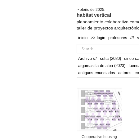
.
> otoño de 2025:
hábitat vertical
planeamiento colaborativo como
taller de proyectos arquitectóni
inicio
>> login
profesores
///
Archivo ///
sofia (2020)
cinco c
argamasilla de alba (2023)
fuenc
antiguos enunciados
actores
co
Cooperative housing