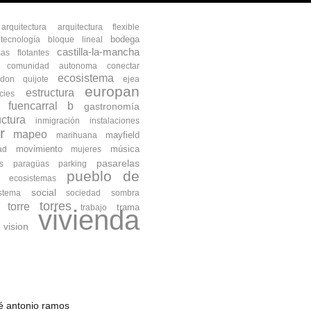
arquitectura
arquitectura flexible
bodega
otecnología
bloque lineal
castilla-la-mancha
as flotantes
comunidad autonoma
conectar
ecosistema
don quijote
ejea
europan
estructura
cies
fuencarral b
gastronomía
uctura
inmigración
instalaciones
r
mapeo
mayfield
marihuana
movimiento
música
ad
mujeres
pasarelas
s
paragüas
parking
pueblo de
s ecosistemas
social
istema
sociedad
sombra
torres
torre
trama
trabajo
vivienda
vision
osé antonio ramos