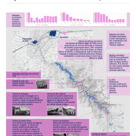
modular
modulos
modulo
mercado
modulación
módulo
módulos
movimiento
música
monasterio
movilidad
mujeres
naturaleza
paisaje
negociaciones
nómada
nucleos
olivos
paisaje productivo
pasarelas
paneles solares
paragüas
parking
producción
plantas
pintura
plegable
prefabricado
presa
private
pueblo de
productivo
protección de los ecosistemas
colonización
recorrido
rave
regadío
regeneración
ruinas
rio
social
remolacha
retiro
ruina
sistema
sociedad
tejido
tecnología
sostenibilidad
sota
sombra
telas
torre
temporeros
territorio
tierra
temporalidad
tiempo
torres
turismo
trama urbana
urbanismo
trabajo
transporte
vegetacion
vegetación
viñedos
vino
visión
vertedero
vivienda
vision
vivienda en
vivienda adosada
vivienda temporal
vivienda minima
altura
vivienda social
yoga