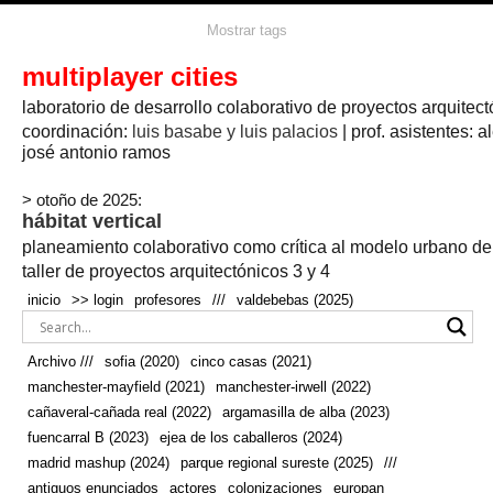
agua
agricultura
Mostrar tags
#propuestas
agricultura circular
aire
aislamiento
arboles
amapolas
arquitectura
arquitectura flexible
multiplayer cities
arquitectura textil
arte
axonometría
artesanía
artistas
badajoz
bicicletas
laboratorio de desarrollo colaborativo de proyectos arquitect
biodiversidad
biorrefinería
biotecnología
bloque lineal
cañada
bodega
botánica
caminos
camping
campo
coordinación:
bosque
luis basabe y luis palacios
| prof. asistentes: a
real
josé antonio ramos
cañaveral
canal
caravanas
casapatio
casas flotantes
castilla-la-mancha
cinco casas
.
ceramica
cincocasas
ciudad
> otoño de 2025:
comic
real
cocina
colaboración
colores
combinatoria
comunidad
hábitat vertical
conexiones
autonoma
conectar
confinamiento
contaminacion
cultivo
cooperativa
crecimiento
deporte
planeamiento colaborativo como crítica al modelo urbano d
cueva
cultivos
don
ecosistema
embalse
quijote
ejea de los caballeros
energías
taller de proyectos arquitectónicos 3 y 4
enterrado
renovables
espacio social
espacio verde
especies
inicio
>> login
profesores
///
valdebebas (2025)
europan
estructura
fachada
fauna
excavado
extensivo
fernández del amo
flexibilidad
festival
fiesta
fotomontaje
Archivo ///
sofia (2020)
cinco casas (2021)
fuencarral b
gastronomía
geologia
geometrización curvas de
manchester-mayfield (2021)
manchester-irwell (2022)
habitat
hábitat
nivel
grúas
habitar
hotel
huesca
cañaveral-cañada real (2022)
argamasilla de alba (2023)
infraestructura
invernadero
jardin
inmigración
instalaciones
fuencarral B (2023)
ejea de los caballeros (2024)
laguna
lineal
madrid
madera
línea del tiempo
longitudinal
madrid mashup (2024)
parque regional sureste (2025)
///
manchester
mapeo
mayfield
marihuana
meditación
antiguos enunciados
actores
colonizaciones
europan