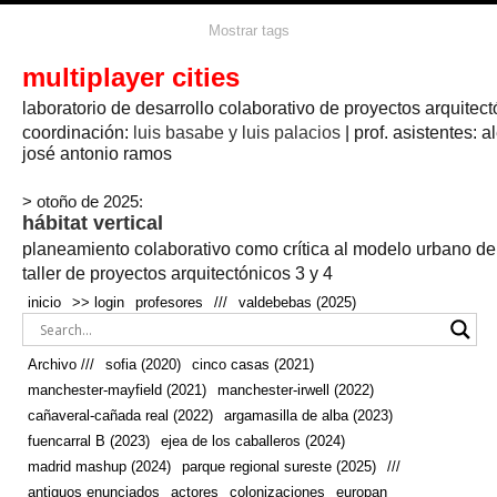
agua
agricultura
Mostrar tags
#propuestas
agricultura circular
aire
aislamiento
arboles
amapolas
arquitectura
arquitectura flexible
multiplayer cities
arquitectura textil
arte
axonometría
artesanía
artistas
badajoz
bicicletas
laboratorio de desarrollo colaborativo de proyectos arquitect
biodiversidad
biorrefinería
biotecnología
bloque lineal
cañada
bodega
botánica
caminos
camping
campo
coordinación:
bosque
luis basabe y luis palacios
| prof. asistentes: a
real
josé antonio ramos
cañaveral
canal
caravanas
casapatio
casas flotantes
castilla-la-mancha
cinco casas
.
ceramica
cincocasas
ciudad
> otoño de 2025:
comic
real
cocina
colaboración
colores
combinatoria
comunidad
hábitat vertical
conexiones
autonoma
conectar
confinamiento
contaminacion
cultivo
cooperativa
crecimiento
deporte
planeamiento colaborativo como crítica al modelo urbano d
cueva
cultivos
don
ecosistema
embalse
quijote
ejea de los caballeros
energías
taller de proyectos arquitectónicos 3 y 4
enterrado
renovables
espacio social
espacio verde
especies
inicio
>> login
profesores
///
valdebebas (2025)
europan
estructura
fachada
fauna
excavado
extensivo
fernández del amo
flexibilidad
festival
fiesta
fotomontaje
Archivo ///
sofia (2020)
cinco casas (2021)
fuencarral b
gastronomía
geologia
geometrización curvas de
manchester-mayfield (2021)
manchester-irwell (2022)
habitat
hábitat
nivel
grúas
habitar
hotel
huesca
cañaveral-cañada real (2022)
argamasilla de alba (2023)
infraestructura
invernadero
jardin
inmigración
instalaciones
fuencarral B (2023)
ejea de los caballeros (2024)
laguna
lineal
madrid
madera
línea del tiempo
longitudinal
madrid mashup (2024)
parque regional sureste (2025)
///
manchester
mapeo
mayfield
marihuana
meditación
antiguos enunciados
actores
colonizaciones
europan