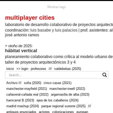
agua
agricultura
Mostrar tags
#propuestas
agricultura circular
aire
aislamiento
arboles
amapolas
arquitectura
arquitectura flexible
multiplayer cities
arquitectura textil
arte
axonometría
artesanía
artistas
badajoz
bicicletas
laboratorio de desarrollo colaborativo de proyectos arquitect
biodiversidad
biorrefinería
biotecnología
bloque lineal
cañada
bodega
botánica
caminos
camping
campo
coordinación:
bosque
luis basabe y luis palacios
| prof. asistentes: a
real
josé antonio ramos
cañaveral
canal
caravanas
casapatio
casas flotantes
castilla-la-mancha
cinco casas
.
ceramica
cincocasas
ciudad
> otoño de 2025:
comic
real
cocina
colaboración
colores
combinatoria
comunidad
hábitat vertical
conexiones
autonoma
conectar
confinamiento
contaminacion
cultivo
cooperativa
crecimiento
deporte
planeamiento colaborativo como crítica al modelo urbano d
cueva
cultivos
don
ecosistema
embalse
quijote
ejea de los caballeros
energías
taller de proyectos arquitectónicos 3 y 4
enterrado
renovables
espacio social
espacio verde
especies
inicio
>> login
profesores
///
valdebebas (2025)
europan
estructura
fachada
fauna
excavado
extensivo
fernández del amo
flexibilidad
festival
fiesta
fotomontaje
Archivo ///
sofia (2020)
cinco casas (2021)
fuencarral b
gastronomía
geologia
geometrización curvas de
manchester-mayfield (2021)
manchester-irwell (2022)
habitat
hábitat
nivel
grúas
habitar
hotel
huesca
cañaveral-cañada real (2022)
argamasilla de alba (2023)
infraestructura
invernadero
jardin
inmigración
instalaciones
fuencarral B (2023)
ejea de los caballeros (2024)
laguna
lineal
madrid
madera
línea del tiempo
longitudinal
madrid mashup (2024)
parque regional sureste (2025)
///
manchester
mapeo
mayfield
marihuana
meditación
antiguos enunciados
actores
colonizaciones
europan