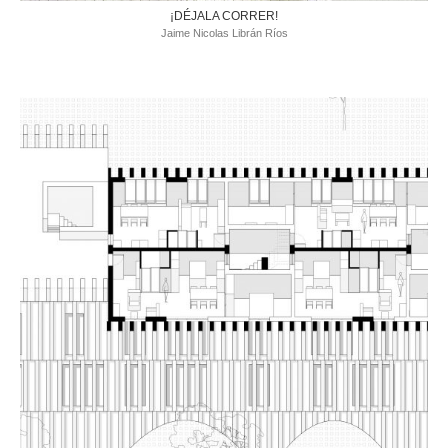
¡DÉJALA CORRER!
Jaime Nicolas Librán Ríos