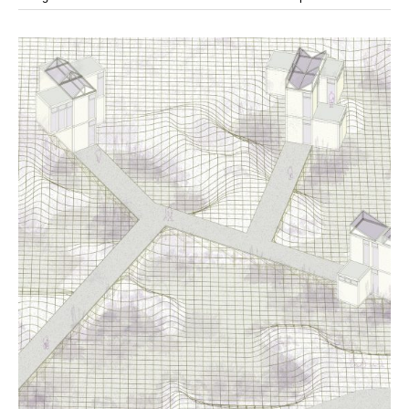
modular
modulos
modulo
mercado
modulación
módulo
módulos
movimiento
música
monasterio
movilidad
mujeres
naturaleza
paisaje
negociaciones
nómada
nucleos
olivos
paisaje productivo
pasarelas
paneles solares
paragüas
parking
producción
plantas
pintura
plegable
prefabricado
presa
private
pueblo de
productivo
protección de los ecosistemas
colonización
recorrido
rave
regadío
regeneración
ruinas
rio
social
remolacha
retiro
ruina
sistema
sociedad
tejido
tecnología
sostenibilidad
sota
sombra
telas
torre
temporeros
territorio
tierra
temporalidad
tiempo
torres
turismo
trama urbana
urbanismo
trabajo
transporte
vegetacion
vegetación
viñedos
vino
vision
vertedero
vivienda
visión
vivienda en
vivienda adosada
vivienda temporal
vivienda minima
altura
vivienda social
yoga