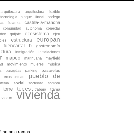
arquitectura
arquitectura flexible
bodega
otecnología
bloque lineal
castilla-la-mancha
as flotantes
comunidad autonoma
conectar
ecosistema
don quijote
ejea
europan
estructura
cies
fuencarral b
gastronomía
uctura
inmigración
instalaciones
r
mapeo
mayfield
marihuana
movimiento
música
ad
mujeres
pasarelas
s
paragüas
parking
pueblo de
s ecosistemas
social
istema
sociedad
sombra
torres
torre
trama
trabajo
vivienda
vision
osé antonio ramos