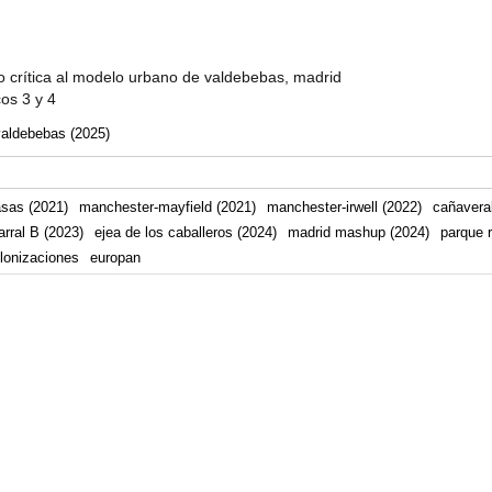
 crítica al modelo urbano de valdebebas, madrid
cos 3 y 4
valdebebas (2025)
asas (2021)
manchester-mayfield (2021)
manchester-irwell (2022)
cañaveral
arral B (2023)
ejea de los caballeros (2024)
madrid mashup (2024)
parque r
lonizaciones
europan