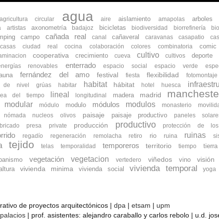
agua
aislamiento
arboles
agricultura circular
aire
amapolas
axonometría
bicicletas
a
artistas
badajoz
biodiversidad
biorrefinería
bi
cañada real
mping
campo
cañaveral
canal
caravanas
casapatio
cas
comic
ocasas
ciudad real
cocina
colaboración
colores
combinatoria
cultivo
cooperativa
crecimiento
deporte
aminacion
cueva
cultivos
enterrado
energías renovables
espacio social
espacio verde
espe
fernández del amo
flexibilidad
fauna
festival
fiesta
fotomontaje
habitat
infraestr
hábitat
s de nivel
grúas
habitar
hotel
huesca
mancheste
lineal
madrid
madera
nea del tiempo
longitudinal
modular
modulos
módulos
modulo
módulo
monasterio
movilid
paisaje
paisaje productivo
nómada
nucleos
olivos
paneles solare
productivo
producción
bricado
presa
private
protección de lo
ruinas
rrido
rio
regadío
regeneración
remolacha
retiro
ruina
s
tejido
a
temporeros
territorio
tierra
telas
temporalidad
tiempo
vegetacion
vegetación
banismo
viñedos
vino
visión
vertedero
vivienda temporal
vivienda minima
ltura
vivienda social
yoga
orativo de proyectos arquitectónicos |
dpa
|
etsam
|
upm
 palacios
| prof. asistentes: alejandro caraballo y carlos rebolo | u.d. j