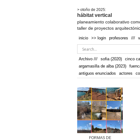
.
> otoño de 2025:
hábitat vertical
planeamiento colaborativo como
taller de proyectos arquitectóni
inicio
>> login
profesores
///
Archivo ///
sofia (2020)
cinco c
argamasilla de alba (2023)
fuenc
antiguos enunciados
actores
co
FORMAS DE