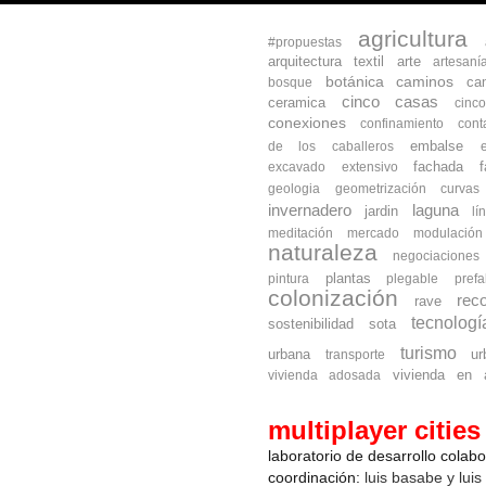
agricultura
#propuestas
arquitectura textil
arte
artesaní
botánica
caminos
ca
bosque
cinco casas
ceramica
cinc
conexiones
confinamiento
cont
embalse
de los caballeros
fachada
excavado
extensivo
geologia
geometrización curva
invernadero
laguna
jardin
lí
meditación
mercado
modulación
naturaleza
negociaciones
plantas
pintura
plegable
prefa
colonización
reco
rave
tecnologí
sostenibilidad
sota
turismo
urbana
ur
transporte
vivienda en a
vivienda adosada
multiplayer cities
laboratorio de desarrollo colab
coordinación:
luis basabe y luis