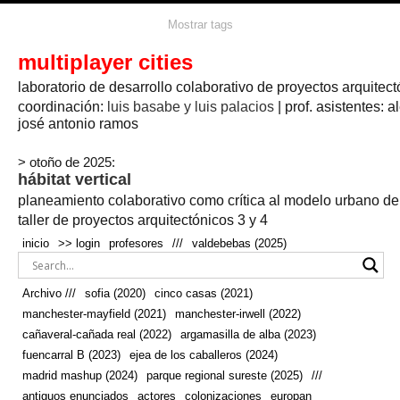
agua
agricultura
Mostrar tags
#propuestas
agricultura circular
aire
aislamiento
arboles
amapolas
arquitectura
arquitectura flexible
multiplayer cities
arquitectura textil
arte
axonometría
artesanía
artistas
badajoz
bicicletas
laboratorio de desarrollo colaborativo de proyectos arquitect
biodiversidad
biorrefinería
biotecnología
bloque lineal
cañada
bodega
botánica
caminos
camping
campo
coordinación:
bosque
luis basabe y luis palacios
| prof. asistentes: a
real
josé antonio ramos
cañaveral
canal
caravanas
casapatio
casas flotantes
castilla-la-mancha
cinco casas
.
ceramica
cincocasas
ciudad
> otoño de 2025:
comic
real
cocina
colaboración
colores
combinatoria
comunidad
hábitat vertical
conexiones
autonoma
conectar
confinamiento
contaminacion
cultivo
cooperativa
crecimiento
deporte
planeamiento colaborativo como crítica al modelo urbano d
cueva
cultivos
don
ecosistema
embalse
quijote
ejea de los caballeros
energías
taller de proyectos arquitectónicos 3 y 4
enterrado
renovables
espacio social
espacio verde
especies
inicio
>> login
profesores
///
valdebebas (2025)
europan
estructura
fachada
fauna
excavado
extensivo
fernández del amo
flexibilidad
festival
fiesta
fotomontaje
Archivo ///
sofia (2020)
cinco casas (2021)
fuencarral b
gastronomía
geologia
geometrización curvas de
manchester-mayfield (2021)
manchester-irwell (2022)
habitat
hábitat
nivel
grúas
habitar
hotel
huesca
cañaveral-cañada real (2022)
argamasilla de alba (2023)
infraestructura
invernadero
jardin
inmigración
instalaciones
fuencarral B (2023)
ejea de los caballeros (2024)
laguna
lineal
madrid
madera
línea del tiempo
longitudinal
madrid mashup (2024)
parque regional sureste (2025)
///
manchester
mapeo
mayfield
marihuana
meditación
antiguos enunciados
actores
colonizaciones
europan