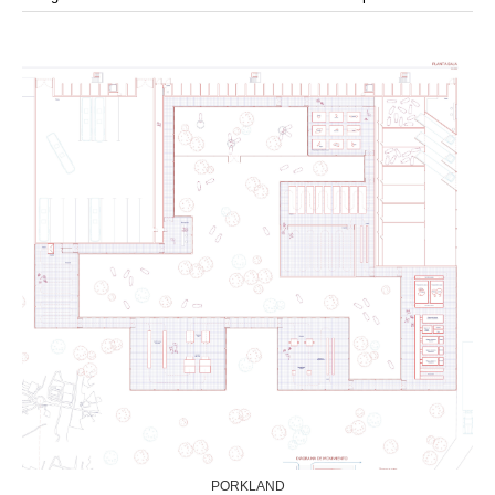
modular
modulos
modulo
mercado
modulación
módulo
módulos
movimiento
música
monasterio
movilidad
mujeres
naturaleza
paisaje
negociaciones
nómada
nucleos
olivos
paisaje productivo
pasarelas
paneles solares
paragüas
parking
producción
plantas
pintura
plegable
prefabricado
presa
private
pueblo de
productivo
protección de los ecosistemas
colonización
recorrido
rave
regadío
regeneración
ruinas
rio
social
remolacha
retiro
ruina
sistema
sociedad
tejido
tecnología
sostenibilidad
sota
sombra
telas
torre
temporeros
territorio
tierra
temporalidad
tiempo
torres
turismo
trama urbana
urbanismo
trabajo
transporte
vegetacion
vegetación
viñedos
vino
visión
vertedero
vivienda
vision
vivienda en
vivienda adosada
vivienda temporal
vivienda minima
altura
vivienda social
yoga
PORKLAND