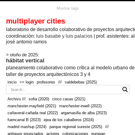
agua
agricultura
Mostrar tags
#propuestas
agricultura circular
aire
aislamiento
arboles
amapolas
arquitectura
arquitectura flexible
multiplayer cities
arquitectura textil
arte
axonometría
artesanía
artistas
badajoz
bicicletas
laboratorio de desarrollo colaborativo de proyectos arquitect
biodiversidad
biorrefinería
biotecnología
bloque lineal
cañada
bodega
botánica
caminos
camping
campo
coordinación:
bosque
luis basabe y luis palacios
| prof. asistentes: a
real
josé antonio ramos
cañaveral
canal
caravanas
casapatio
casas flotantes
castilla-la-mancha
cinco casas
.
ceramica
cincocasas
ciudad
> otoño de 2025:
comic
real
cocina
colaboración
colores
combinatoria
comunidad
hábitat vertical
conexiones
autonoma
conectar
confinamiento
contaminacion
cultivo
cooperativa
crecimiento
deporte
planeamiento colaborativo como crítica al modelo urbano d
cueva
cultivos
don
ecosistema
embalse
quijote
ejea de los caballeros
energías
taller de proyectos arquitectónicos 3 y 4
enterrado
renovables
espacio social
espacio verde
especies
inicio
>> login
profesores
///
valdebebas (2025)
europan
estructura
fachada
fauna
excavado
extensivo
fernández del amo
flexibilidad
festival
fiesta
fotomontaje
Archivo ///
sofia (2020)
cinco casas (2021)
fuencarral b
gastronomía
geologia
geometrización curvas de
manchester-mayfield (2021)
manchester-irwell (2022)
habitat
hábitat
nivel
grúas
habitar
hotel
huesca
cañaveral-cañada real (2022)
argamasilla de alba (2023)
infraestructura
invernadero
jardin
inmigración
instalaciones
fuencarral B (2023)
ejea de los caballeros (2024)
laguna
lineal
madrid
madera
línea del tiempo
longitudinal
madrid mashup (2024)
parque regional sureste (2025)
///
manchester
mapeo
mayfield
marihuana
meditación
antiguos enunciados
actores
colonizaciones
europan