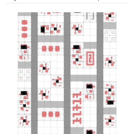
modular
modulos
modulo
mercado
modulación
módulo
módulos
movimiento
música
monasterio
movilidad
mujeres
naturaleza
paisaje
negociaciones
nómada
nucleos
olivos
paisaje productivo
pasarelas
paneles solares
paragüas
parking
producción
plantas
pintura
plegable
prefabricado
presa
private
pueblo de
productivo
protección de los ecosistemas
colonización
recorrido
rave
regadío
regeneración
ruinas
rio
social
remolacha
retiro
ruina
sistema
sociedad
tejido
tecnología
sostenibilidad
sota
sombra
telas
torre
temporeros
territorio
tierra
temporalidad
tiempo
torres
turismo
trama urbana
urbanismo
trabajo
transporte
vegetacion
vegetación
viñedos
vino
vision
vertedero
vivienda
visión
vivienda en
vivienda adosada
vivienda temporal
vivienda minima
altura
vivienda social
yoga