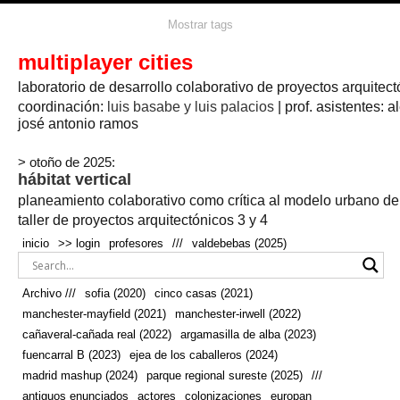
agua
agricultura
Mostrar tags
#propuestas
agricultura circular
aire
aislamiento
arboles
amapolas
arquitectura
arquitectura flexible
multiplayer cities
arquitectura textil
arte
axonometría
artesanía
artistas
badajoz
bicicletas
laboratorio de desarrollo colaborativo de proyectos arquitect
biodiversidad
biorrefinería
biotecnología
bloque lineal
cañada
bodega
botánica
caminos
camping
campo
coordinación:
bosque
luis basabe y luis palacios
| prof. asistentes: a
real
josé antonio ramos
cañaveral
canal
caravanas
casapatio
casas flotantes
castilla-la-mancha
cinco casas
.
ceramica
cincocasas
ciudad
> otoño de 2025:
comic
real
cocina
colaboración
colores
combinatoria
comunidad
hábitat vertical
conexiones
autonoma
conectar
confinamiento
contaminacion
cultivo
cooperativa
crecimiento
deporte
planeamiento colaborativo como crítica al modelo urbano d
cueva
cultivos
don
ecosistema
embalse
quijote
ejea de los caballeros
energías
taller de proyectos arquitectónicos 3 y 4
enterrado
renovables
espacio social
espacio verde
especies
inicio
>> login
profesores
///
valdebebas (2025)
europan
estructura
fachada
fauna
excavado
extensivo
fernández del amo
flexibilidad
festival
fiesta
fotomontaje
Archivo ///
sofia (2020)
cinco casas (2021)
fuencarral b
gastronomía
geologia
geometrización curvas de
manchester-mayfield (2021)
manchester-irwell (2022)
habitat
hábitat
nivel
grúas
habitar
hotel
huesca
cañaveral-cañada real (2022)
argamasilla de alba (2023)
infraestructura
invernadero
jardin
inmigración
instalaciones
fuencarral B (2023)
ejea de los caballeros (2024)
laguna
lineal
madrid
madera
línea del tiempo
longitudinal
madrid mashup (2024)
parque regional sureste (2025)
///
manchester
mapeo
mayfield
marihuana
meditación
antiguos enunciados
actores
colonizaciones
europan