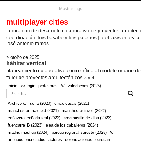
agua
agricultura
Mostrar tags
#propuestas
agricultura circular
aire
aislamiento
arboles
amapolas
arquitectura
arquitectura flexible
multiplayer cities
arquitectura textil
arte
axonometría
artesanía
artistas
badajoz
bicicletas
laboratorio de desarrollo colaborativo de proyectos arquitect
biodiversidad
biorrefinería
biotecnología
bloque lineal
cañada
bodega
botánica
caminos
camping
campo
coordinación:
bosque
luis basabe y luis palacios
| prof. asistentes: a
real
josé antonio ramos
cañaveral
canal
caravanas
casapatio
casas flotantes
castilla-la-mancha
cinco casas
.
ceramica
cincocasas
ciudad
> otoño de 2025:
comic
real
cocina
colaboración
colores
combinatoria
comunidad
hábitat vertical
conexiones
autonoma
conectar
confinamiento
contaminacion
cultivo
cooperativa
crecimiento
deporte
planeamiento colaborativo como crítica al modelo urbano d
cueva
cultivos
don
ecosistema
embalse
quijote
ejea de los caballeros
energías
taller de proyectos arquitectónicos 3 y 4
enterrado
renovables
espacio social
espacio verde
especies
inicio
>> login
profesores
///
valdebebas (2025)
europan
estructura
fachada
fauna
excavado
extensivo
fernández del amo
flexibilidad
festival
fiesta
fotomontaje
Archivo ///
sofia (2020)
cinco casas (2021)
fuencarral b
gastronomía
geologia
geometrización curvas de
manchester-mayfield (2021)
manchester-irwell (2022)
habitat
hábitat
nivel
grúas
habitar
hotel
huesca
cañaveral-cañada real (2022)
argamasilla de alba (2023)
infraestructura
invernadero
jardin
inmigración
instalaciones
fuencarral B (2023)
ejea de los caballeros (2024)
laguna
lineal
madrid
madera
línea del tiempo
longitudinal
madrid mashup (2024)
parque regional sureste (2025)
///
manchester
mapeo
mayfield
marihuana
meditación
antiguos enunciados
actores
colonizaciones
europan