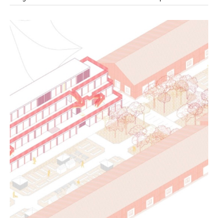
modular
modulos
modulo
mercado
modulación
módulo
módulos
movimiento
música
monasterio
movilidad
mujeres
naturaleza
paisaje
negociaciones
nómada
nucleos
olivos
paisaje productivo
pasarelas
paneles solares
paragüas
parking
producción
plantas
pintura
plegable
prefabricado
presa
private
pueblo de
productivo
protección de los ecosistemas
colonización
recorrido
rave
regadío
regeneración
ruinas
rio
social
remolacha
retiro
ruina
sistema
sociedad
tejido
tecnología
sostenibilidad
sota
sombra
telas
torre
temporeros
territorio
tierra
temporalidad
tiempo
torres
turismo
trama urbana
urbanismo
trabajo
transporte
vegetacion
vegetación
viñedos
vino
visión
vertedero
vivienda
vision
vivienda en
vivienda adosada
vivienda temporal
vivienda minima
altura
vivienda social
yoga