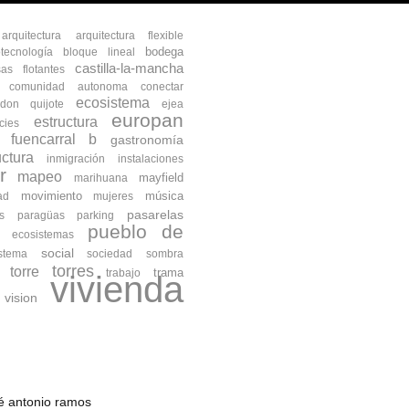
arquitectura
arquitectura flexible
bodega
otecnología
bloque lineal
castilla-la-mancha
as flotantes
comunidad autonoma
conectar
ecosistema
don quijote
ejea
europan
estructura
cies
fuencarral b
gastronomía
uctura
inmigración
instalaciones
r
mapeo
mayfield
marihuana
movimiento
música
ad
mujeres
pasarelas
s
paragüas
parking
pueblo de
s ecosistemas
social
istema
sociedad
sombra
torres
torre
trama
trabajo
vivienda
vision
osé antonio ramos