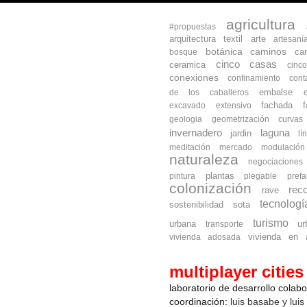
agricultura
#propuestas
arquitectura textil
arte
artesaní
botánica
caminos
ca
bosque
cinco casas
ceramica
cinc
conexiones
confinamiento
cont
embalse
de los caballeros
fachada
excavado
extensivo
geologia
geometrización curva
invernadero
laguna
jardin
lí
meditación
mercado
modulación
naturaleza
negociaciones
plantas
pintura
plegable
prefa
colonización
reco
rave
tecnologí
sostenibilidad
sota
turismo
urbana
ur
transporte
vivienda en a
vivienda adosada
multiplayer cities
laboratorio de desarrollo colab
coordinación:
luis basabe y luis