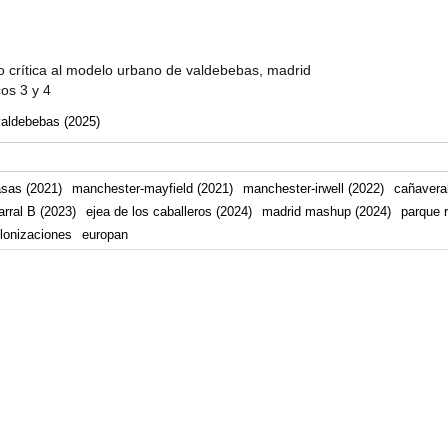
 crítica al modelo urbano de valdebebas, madrid
cos 3 y 4
valdebebas (2025)
asas (2021)
manchester-mayfield (2021)
manchester-irwell (2022)
cañaveral
arral B (2023)
ejea de los caballeros (2024)
madrid mashup (2024)
parque r
lonizaciones
europan