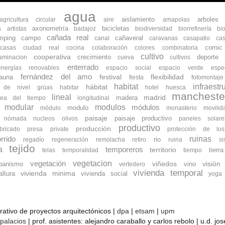
agua
aislamiento
arboles
agricultura circular
aire
amapolas
axonometría
bicicletas
a
artistas
badajoz
biodiversidad
biorrefinería
bi
cañada real
mping
campo
cañaveral
canal
caravanas
casapatio
cas
comic
ocasas
ciudad real
cocina
colaboración
colores
combinatoria
cultivo
cooperativa
crecimiento
deporte
aminacion
cueva
cultivos
enterrado
energías renovables
espacio social
espacio verde
espe
fernández del amo
flexibilidad
fauna
festival
fiesta
fotomontaje
habitat
infraestr
hábitat
s de nivel
grúas
habitar
hotel
huesca
mancheste
lineal
madrid
madera
nea del tiempo
longitudinal
modular
modulos
módulos
modulo
módulo
monasterio
movilid
paisaje
paisaje productivo
nómada
nucleos
olivos
paneles solare
productivo
producción
bricado
presa
private
protección de lo
ruinas
rrido
rio
regadío
regeneración
remolacha
retiro
ruina
s
tejido
a
temporeros
territorio
tierra
telas
temporalidad
tiempo
vegetacion
vegetación
banismo
viñedos
vino
visión
vertedero
vivienda temporal
vivienda minima
ltura
vivienda social
yoga
orativo de proyectos arquitectónicos |
dpa
|
etsam
|
upm
 palacios
| prof. asistentes: alejandro caraballo y carlos rebolo | u.d. j