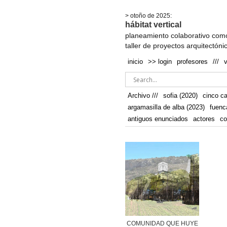
.
> otoño de 2025:
hábitat vertical
planeamiento colaborativo como
taller de proyectos arquitectóni
inicio
>> login
profesores
///
Archivo ///
sofia (2020)
cinco c
argamasilla de alba (2023)
fuenc
antiguos enunciados
actores
co
COMUNIDAD QUE HUYE