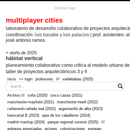
agua
agricultura
Mostrar tags
#propuestas
agricultura circular
aire
aislamiento
arboles
amapolas
arquitectura
arquitectura flexible
multiplayer cities
arquitectura textil
arte
axonometría
artesanía
artistas
badajoz
bicicletas
laboratorio de desarrollo colaborativo de proyectos arquitect
biodiversidad
biorrefinería
biotecnología
bloque lineal
cañada
bodega
botánica
caminos
camping
campo
coordinación:
bosque
luis basabe y luis palacios
| prof. asistentes: a
real
josé antonio ramos
cañaveral
canal
caravanas
casapatio
casas flotantes
castilla-la-mancha
cinco casas
.
ceramica
cincocasas
ciudad
> otoño de 2025:
comic
real
cocina
colaboración
colores
combinatoria
comunidad
hábitat vertical
conexiones
autonoma
conectar
confinamiento
contaminacion
cultivo
cooperativa
crecimiento
deporte
planeamiento colaborativo como crítica al modelo urbano d
cueva
cultivos
don
ecosistema
embalse
quijote
ejea de los caballeros
energías
taller de proyectos arquitectónicos 3 y 4
enterrado
renovables
espacio social
espacio verde
especies
inicio
>> login
profesores
///
valdebebas (2025)
europan
estructura
fachada
fauna
excavado
extensivo
fernández del amo
flexibilidad
festival
fiesta
fotomontaje
Archivo ///
sofia (2020)
cinco casas (2021)
fuencarral b
gastronomía
geologia
geometrización curvas de
manchester-mayfield (2021)
manchester-irwell (2022)
habitat
hábitat
nivel
grúas
habitar
hotel
huesca
cañaveral-cañada real (2022)
argamasilla de alba (2023)
infraestructura
invernadero
jardin
inmigración
instalaciones
fuencarral B (2023)
ejea de los caballeros (2024)
laguna
lineal
madrid
madera
línea del tiempo
longitudinal
madrid mashup (2024)
parque regional sureste (2025)
///
manchester
mapeo
mayfield
marihuana
meditación
antiguos enunciados
actores
colonizaciones
europan