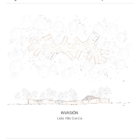
modular
módulos
modulo
mercado
modulación
módulo
modulos
movimiento
música
monasterio
movilidad
mujeres
naturaleza
paisaje
negociaciones
nómada
nucleos
olivos
paisaje productivo
pasarelas
paneles solares
paragüas
parking
producción
plantas
pintura
plegable
prefabricado
presa
private
pueblo de
productivo
protección de los ecosistemas
colonización
recorrido
rave
regadío
regeneración
ruinas
rio
social
remolacha
retiro
ruina
sistema
sociedad
tejido
tecnología
sostenibilidad
sota
sombra
telas
torre
temporeros
territorio
tierra
temporalidad
tiempo
torres
turismo
trama urbana
urbanismo
trabajo
transporte
vegetacion
vegetación
viñedos
vino
visión
vertedero
vivienda
vision
vivienda en
vivienda adosada
vivienda temporal
vivienda minima
altura
vivienda social
INVASIÓN
yoga
Lidia Villa García