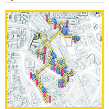
modular
modulos
modulo
mercado
modulación
módulo
módulos
movimiento
música
monasterio
movilidad
mujeres
naturaleza
paisaje
negociaciones
nómada
nucleos
olivos
paisaje productivo
pasarelas
paneles solares
paragüas
parking
producción
plantas
pintura
plegable
prefabricado
presa
private
pueblo de
productivo
protección de los ecosistemas
colonización
recorrido
rave
regadío
regeneración
ruinas
rio
social
remolacha
retiro
ruina
sistema
sociedad
tejido
tecnología
sostenibilidad
sota
sombra
telas
torre
temporeros
territorio
tierra
temporalidad
tiempo
torres
turismo
trama urbana
urbanismo
trabajo
transporte
vegetacion
vegetación
viñedos
vino
visión
vertedero
vivienda
vision
vivienda en
vivienda adosada
vivienda temporal
vivienda minima
altura
vivienda social
yoga