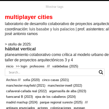
agua
agricultura
Mostrar tags
#propuestas
agricultura circular
aire
aislamiento
arboles
amapolas
arquitectura
arquitectura flexible
multiplayer cities
arquitectura textil
arte
axonometría
artesanía
artistas
badajoz
bicicletas
laboratorio de desarrollo colaborativo de proyectos arquitect
biodiversidad
biorrefinería
biotecnología
bloque lineal
cañada
bodega
botánica
caminos
camping
campo
coordinación:
bosque
luis basabe y luis palacios
| prof. asistentes: a
real
josé antonio ramos
cañaveral
canal
caravanas
casapatio
casas flotantes
castilla-la-mancha
cinco casas
.
ceramica
cincocasas
ciudad
> otoño de 2025:
comic
real
cocina
colaboración
colores
combinatoria
comunidad
hábitat vertical
conexiones
autonoma
conectar
confinamiento
contaminacion
cultivo
cooperativa
crecimiento
deporte
planeamiento colaborativo como crítica al modelo urbano d
cueva
cultivos
don
ecosistema
embalse
quijote
ejea de los caballeros
energías
taller de proyectos arquitectónicos 3 y 4
enterrado
renovables
espacio social
espacio verde
especies
inicio
>> login
profesores
///
valdebebas (2025)
europan
estructura
fachada
fauna
excavado
extensivo
fernández del amo
flexibilidad
festival
fiesta
fotomontaje
Archivo ///
sofia (2020)
cinco casas (2021)
fuencarral b
gastronomía
geologia
geometrización curvas de
manchester-mayfield (2021)
manchester-irwell (2022)
habitat
hábitat
nivel
grúas
habitar
hotel
huesca
cañaveral-cañada real (2022)
argamasilla de alba (2023)
infraestructura
invernadero
jardin
inmigración
instalaciones
fuencarral B (2023)
ejea de los caballeros (2024)
laguna
lineal
madrid
madera
línea del tiempo
longitudinal
madrid mashup (2024)
parque regional sureste (2025)
///
manchester
mapeo
mayfield
marihuana
meditación
antiguos enunciados
actores
colonizaciones
europan